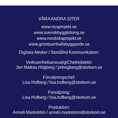
VÅRA ANDRA SITER
www.nyaprojekt.se
www.svenskbyggtidning.se
www.nordiskaprojekt.se
www.grontsamhallsbyggande.se
Digitala Medier / Stordåhd Kommunikation:
Verksamhetsansvarig/Chefredaktör:
Jon Mattias Högberg /
jmhogberg@storkom.se
Försäljningschef:
Lisa Hofberg /
lisa.hofberg@storkom.se
Försäljning:
Lisa Hofberg /
lisa.hofberg@storkom.se
Produktion:
Anneli Markström /
anneli.markstrom@storkom.se