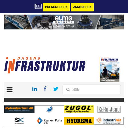
PRENUMERERA
ANNONSERA
START
KONTAKT
VÅRA ANDRA MAGASIN
PRENUMERERA
ANNONSERA