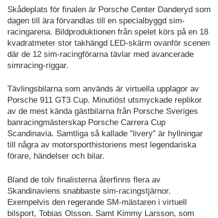
Skådeplats för finalen är Porsche Center Danderyd som
dagen till ära förvandlas till en specialbyggd sim-
racingarena. Bildproduktionen från spelet körs på en 18
kvadratmeter stor takhängd LED-skärm ovanför scenen
där de 12 sim-racingförarna tävlar med avancerade
simracing-riggar.
Tävlingsbilarna som används är virtuella upplagor av
Porsche 911 GT3 Cup. Minutiöst utsmyckade replikor
av de mest kända gästbilarna från Porsche Sveriges
banracingmästerskap Porsche Carrera Cup
Scandinavia. Samtliga så kallade ”livery” är hyllningar
till några av motorsporthistoriens mest legendariska
förare, händelser och bilar.
Bland de tolv finalisterna återfinns flera av
Skandinaviens snabbaste sim-racingstjärnor.
Exempelvis den regerande SM-mästaren i virtuell
bilsport, Tobias Olsson. Samt Kimmy Larsson, som