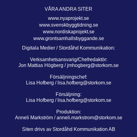
VÅRA ANDRA SITER
www.nyaprojekt.se
www.svenskbyggtidning.se
www.nordiskaprojekt.se
www.grontsamhallsbyggande.se
Digitala Medier / Stordåhd Kommunikation:
Verksamhetsansvarig/Chefredaktör:
Jon Mattias Högberg /
jmhogberg@storkom.se
Försäljningschef:
Lisa Hofberg /
lisa.hofberg@storkom.se
Försäljning:
Lisa Hofberg /
lisa.hofberg@storkom.se
Produktion:
Anneli Markström /
anneli.markstrom@storkom.se
Siten drivs av Stordåhd Kommunikation AB