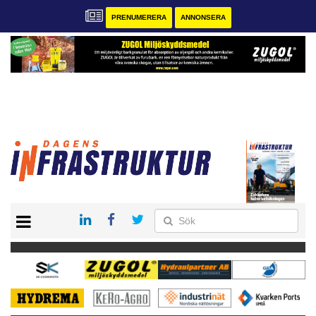
PRENUMERERA
ANNONSERA
START
KONTAKT
VÅRA ANDRA MAGASIN
PRENUMERERA
ANNONSERA