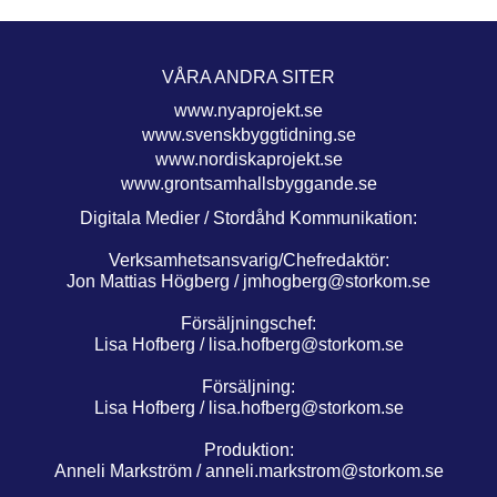
VÅRA ANDRA SITER
www.nyaprojekt.se
www.svenskbyggtidning.se
www.nordiskaprojekt.se
www.grontsamhallsbyggande.se
Digitala Medier / Stordåhd Kommunikation:
Verksamhetsansvarig/Chefredaktör:
Jon Mattias Högberg /
jmhogberg@storkom.se
Försäljningschef:
Lisa Hofberg /
lisa.hofberg@storkom.se
Försäljning:
Lisa Hofberg /
lisa.hofberg@storkom.se
Produktion:
Anneli Markström /
anneli.markstrom@storkom.se