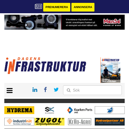
PRENUMERERA
ANNONSERA
START
KONTAKT
VÅRA ANDRA MAGASIN
PRENUMERERA
ANNONSERA