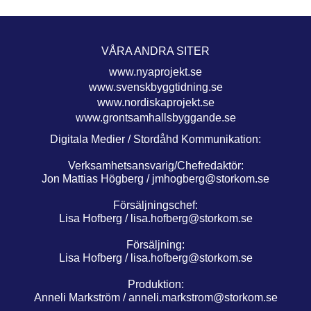
VÅRA ANDRA SITER
www.nyaprojekt.se
www.svenskbyggtidning.se
www.nordiskaprojekt.se
www.grontsamhallsbyggande.se
Digitala Medier / Stordåhd Kommunikation:
Verksamhetsansvarig/Chefredaktör:
Jon Mattias Högberg /
jmhogberg@storkom.se
Försäljningschef:
Lisa Hofberg /
lisa.hofberg@storkom.se
Försäljning:
Lisa Hofberg /
lisa.hofberg@storkom.se
Produktion:
Anneli Markström /
anneli.markstrom@storkom.se