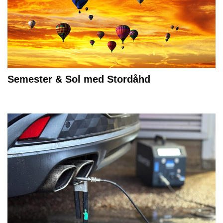
Semester & Sol med Stordåhd