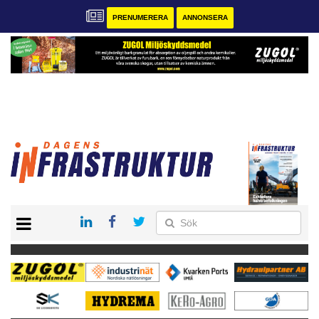
PRENUMERERA
ANNONSERA
START
KONTAKT
VÅRA ANDRA MAGASIN
PRENUMERERA
ANNONSERA