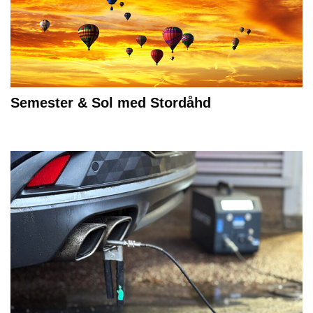
Semester & Sol med Stordåhd