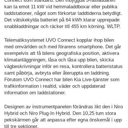
Connect som standard. Den inbyggda 3-fasladdaren
kan ta emot 11 kW vid hemmaladdboxar eller publika
laddstationer, något som förkortar laddtiderna betydligt.
Det vätskekylda batteriet på 64 kWh klarar upprepade
snabbladdningar och räcker till 455 km körning, WLTP.
Telematiksystemet UVO Connect kopplar ihop bilen
med omvärlden och med förarens smartphone. Det går
exempelvis att få bilens geografiska position, aktivera
klimatanläggningen, låsa och låsa upp bilen, skicka
vägbeskrivningar inför en resa, kontrollera batteristatus
samt påbörja, avbryta eller återuppta en laddning.
Förutom UVO Connect har bilen Kia Live-tjänster som
trafikinformation i realtid, väder och uppdaterad
information om laddstationer.
Designen av instrumentpanelen förändras likt den i Niro
Hybrid och Niro Plug-In Hybrid. Den 10,25 tum stora
pekskärmen går att anpassa efter egna önskemål i upp
till tre sektioner.