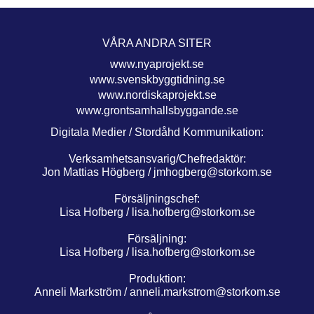
VÅRA ANDRA SITER
www.nyaprojekt.se
www.svenskbyggtidning.se
www.nordiskaprojekt.se
www.grontsamhallsbyggande.se
Digitala Medier / Stordåhd Kommunikation:
Verksamhetsansvarig/Chefredaktör:
Jon Mattias Högberg /
jmhogberg@storkom.se
Försäljningschef:
Lisa Hofberg /
lisa.hofberg@storkom.se
Försäljning:
Lisa Hofberg /
lisa.hofberg@storkom.se
Produktion:
Anneli Markström /
anneli.markstrom@storkom.se