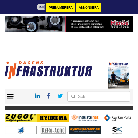
PRENUMERERA
ANNONSERA
START
KONTAKT
VÅRA ANDRA MAGASIN
PRENUMERERA
ANNONSERA