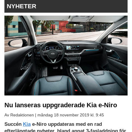
NYHETER
Nu lanseras uppgraderade Kia e-Niro
Av Redaktionen |
måndag 18 november 2019 kl. 9:45
Succén
Kia
e-Niro uppdateras med en rad
efterlängtade nyheter, bland annat 3-fasladdning för