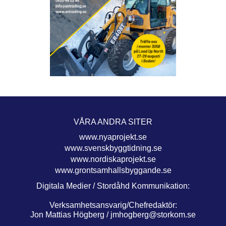
VÅRA ANDRA SITER
www.nyaprojekt.se
www.svenskbyggtidning.se
www.nordiskaprojekt.se
www.grontsamhallsbyggande.se
Digitala Medier / Stordåhd Kommunikation:
Verksamhetsansvarig/Chefredaktör:
Jon Mattias Högberg /
jmhogberg@storkom.se