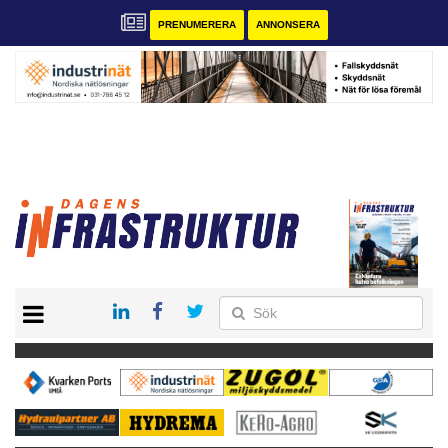
PRENUMERERA
ANNONSERA
START
KONTAKT
VÅRA ANDRA MAGASIN
PRENUMERERA
ANNONSERA