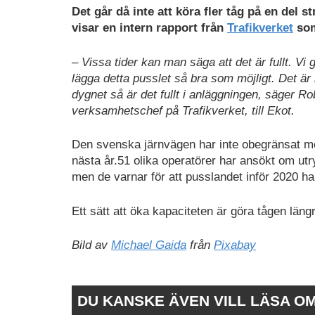
Det går då inte att köra fler tåg på en del 
visar en intern rapport från
Trafikverket
so
– Vissa tider kan man säga att det är fullt. Vi gö
lägga detta pusslet så bra som möjligt. Det är k
dygnet så är det fullt i anläggningen, säger R
verksamhetschef på Trafikverket, till Ekot.
Den svenska järnvägen har inte obegränsat me
nästa år.51 olika operatörer har ansökt om utr
men de varnar för att pusslandet inför 2020 ha
Ett sätt att öka kapaciteten är göra tågen läng
Bild av
Michael Gaida
från
Pixabay
DU KANSKE ÄVEN VILL LÄSA O