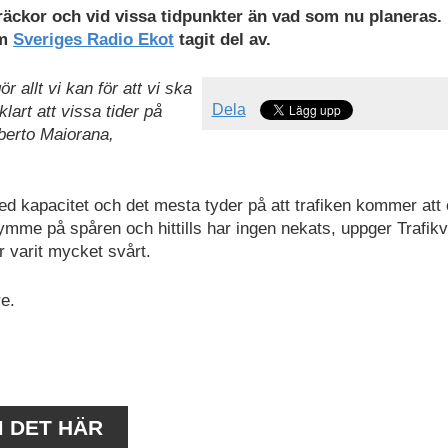
sträckor och vid vissa tidpunkter än vad som nu planeras.
m
Sveriges Radio Ekot
tagit del av.
r allt vi kan för att vi ska
Dela
lart att vissa tider på
oberto Maiorana,
d kapacitet och det mesta tyder på att trafiken kommer att
ymme på spåren och hittills har ingen nekats, uppger Trafik
r varit mycket svårt.
re.
M DET HÄR