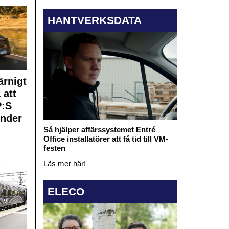
HANTVERKSDATA
rnigt
 att
:S
under
Så hjälper affärssystemet Entré
Office installatörer att få tid till VM-
festen
Läs mer här!
ELECO