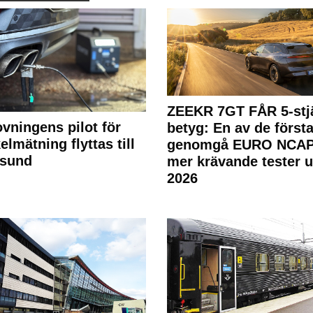
ZEEKR 7GT FÅR 5-stjä
ovningens pilot för
betyg: En av de första
elmätning flyttas till
genomgå EURO NCAP
rsund
mer krävande tester 
2026