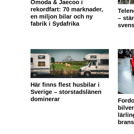
Omoda & Jaecoo i
rekordfart: 70 marknader,
Telen
en miljon bilar och ny
– stä
fabrik i Sydafrika
sven
Här finns flest husbilar i
Sverige – storstadslänen
dominerar
Fordo
bilve
lärli
brans