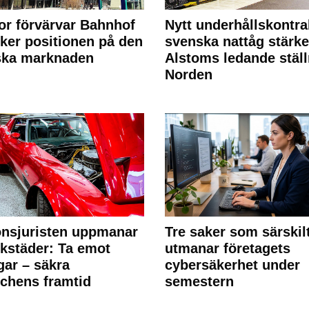
or förvärvar Bahnhof
Nytt underhållskontra
rker positionen på den
svenska nattåg stärke
ska marknaden
Alstoms ledande ställ
Norden
nsjuristen uppmanar
Tre saker som särskil
rkstäder: Ta emot
utmanar företagets
ngar – säkra
cybersäkerhet under
chens framtid
semestern