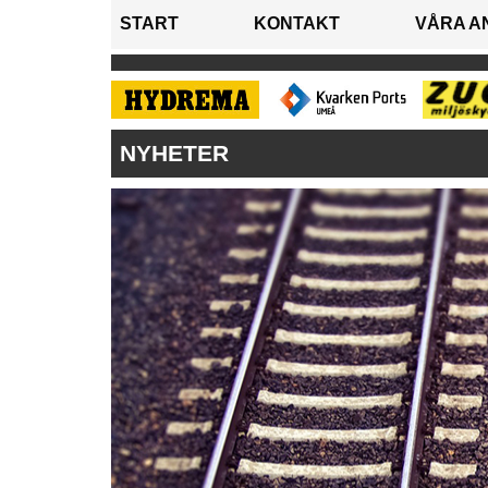
START
KONTAKT
VÅRA A
NYHETER