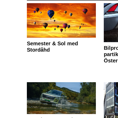
Semester & Sol med
Bilpr
Stordåhd
partik
Öste