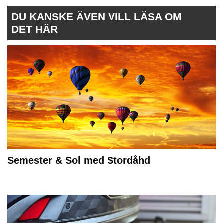
DU KANSKE ÄVEN VILL LÄSA OM
DET HÄR
Semester & Sol med Stordåhd