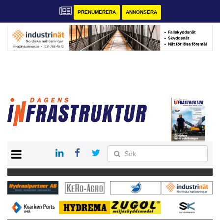
PRENUMERERA
ANNONSERA
START
KONTAKT
VÅRA ANDRA MAGASIN
PRENUMERERA
ANNONSERA