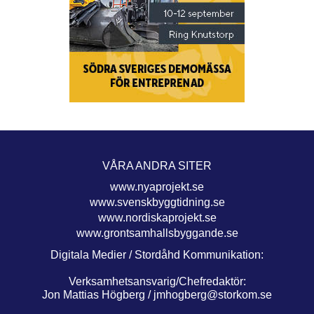
VÅRA ANDRA SITER
www.nyaprojekt.se
www.svenskbyggtidning.se
www.nordiskaprojekt.se
www.grontsamhallsbyggande.se
Digitala Medier / Stordåhd Kommunikation:
Verksamhetsansvarig/Chefredaktör:
Jon Mattias Högberg /
jmhogberg@storkom.se