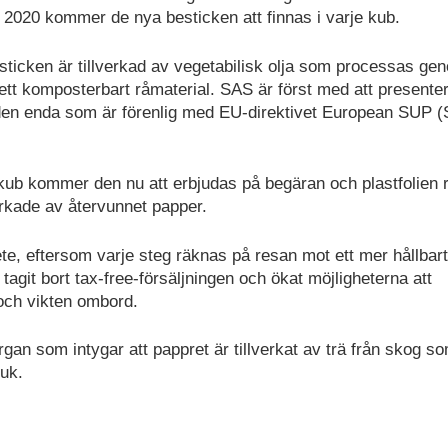
 2020 kommer de nya besticken att finnas i varje kub.
ticken är tillverkad av vegetabilisk olja som processas ge
 ett komposterbart råmaterial. SAS är först med att presente
 den enda som är förenlig med EU-direktivet European SUP (
je kub kommer den nu att erbjudas på begäran och plastfolien 
erkade av återvunnet papper.
rbete, eftersom varje steg räknas på resan mot ett mer hållbart
tagit bort tax-free-försäljningen och ökat möjligheterna att
 och vikten ombord.
rgan som intygar att pappret är tillverkat av trä från skog s
ruk.