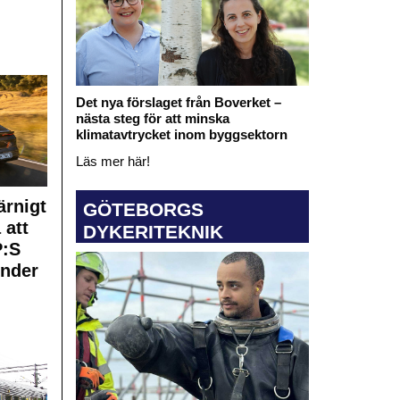
Det nya förslaget från Boverket –
nästa steg för att minska
klimatavtrycket inom byggsektorn
Läs mer här!
rnigt
GÖTEBORGS
 att
DYKERITEKNIK
:S
under