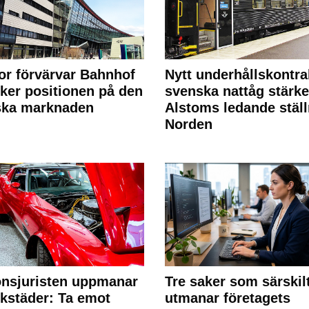
or förvärvar Bahnhof
Nytt underhållskontra
rker positionen på den
svenska nattåg stärke
ska marknaden
Alstoms ledande ställ
Norden
nsjuristen uppmanar
Tre saker som särskil
rkstäder: Ta emot
utmanar företagets