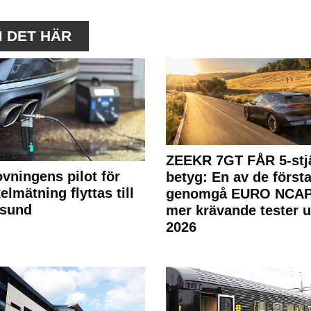
M DET HÄR
ZEEKR 7GT FÅR 5-stjä
ovningens pilot för
betyg: En av de första
elmätning flyttas till
genomgå EURO NCAP
rsund
mer krävande tester 
2026