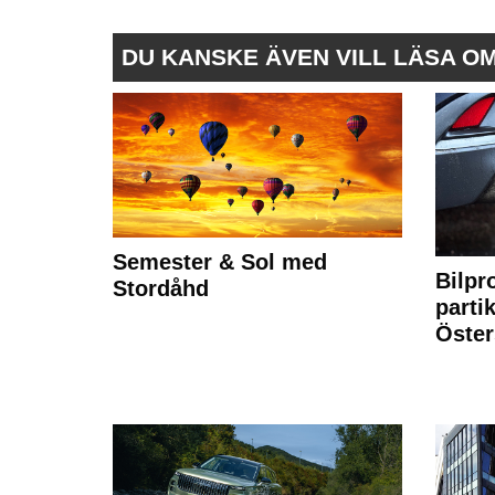
DU KANSKE ÄVEN VILL LÄSA O
Semester & Sol med
Bilpr
Stordåhd
partik
Öste