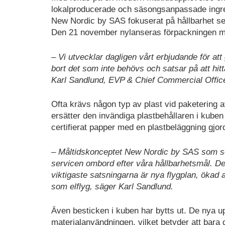
lokalproducerade och säsongsanpassade ingre
New Nordic by SAS fokuserat på hållbarhet s
Den 21 november nylanseras förpackningen me
– Vi utvecklar dagligen vårt erbjudande för att 
bort det som inte behövs och satsar på att hit
Karl Sandlund, EVP & Chief Commercial Office
Ofta krävs någon typ av plast vid paketering 
ersätter den invändiga plastbehållaren i kube
certifierat papper med en plastbeläggning gjord
– Måltidskonceptet New Nordic by SAS som se
servicen ombord efter våra hållbarhetsmål. De
viktigaste satsningarna är nya flygplan, ökad 
som elflyg, säger Karl Sandlund.
Även besticken i kuben har bytts ut. De nya up
materialanvändningen, vilket betyder att bar