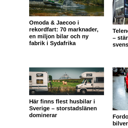
Omoda & Jaecoo i
rekordfart: 70 marknader,
Telen
en miljon bilar och ny
– stä
fabrik i Sydafrika
sven
Här finns flest husbilar i
Sverige – storstadslänen
dominerar
Fordo
bilve