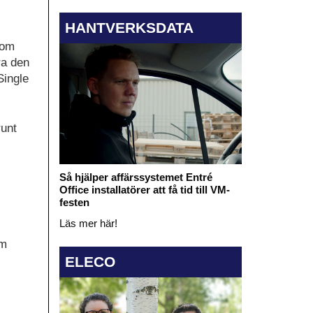
HANTVERKSDATA
nom
ra den
Single
runt
Så hjälper affärssystemet Entré
Office installatörer att få tid till VM-
festen
Läs mer här!
om
ELECO