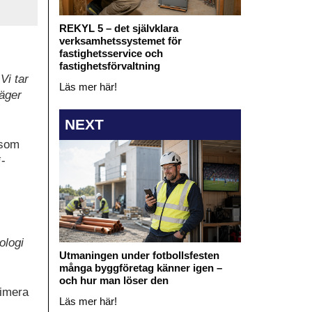
REKYL 5 – det självklara
verksamhetssystemet för
fastighetsservice och
fastighetsförvaltning
Vi tar
Läs mer här!
säger
NEXT
 som
*-
ologi
Utmaningen under fotbollsfesten
många byggföretag känner igen –
och hur man löser den
nimera
Läs mer här!