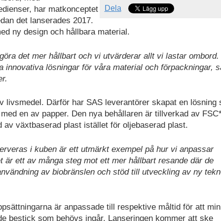
Dela
dienser, har matkonceptet
edan det lanserades 2017.
d ny design och hållbara material.
göra det mer hållbart och vi utvärderar allt vi lastar ombord. 
ta innovativa lösningar för våra material och förpackningar, 
r.
av livsmedel. Därför har SAS leverantörer skapat en lösning
n med en av papper. Den nya behållaren är tillverkad av FSC
 av växtbaserad plast istället för oljebaserad plast.
rveras i kuben är ett utmärkt exempel på hur vi anpassar
t är ett av många steg mot ett mer hållbart resande där de
användning av biobränslen och stöd till utveckling av ny tekn
psättningarna är anpassade till respektive måltid för att mi
a de bestick som behövs ingår. Lanseringen kommer att ske