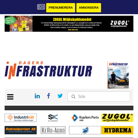
PRENUMERERA
ANNONSERA
START
KONTAKT
VÅRA ANDRA MAGASIN
PRENUMERERA
ANNONSERA