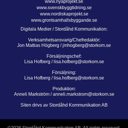
www.nyaprojekt.se
www.svenskbyggtidning.se
www.nordiskaprojekt.se
www.grontsamhallsbyggande.se
Digitala Medier / Stordåhd Kommunikation:
Verksamhetsansvarig/Chefredaktör:
Jon Mattias Högberg /
jmhogberg@storkom.se
Försäljningschef:
Lisa Hofberg /
lisa.hofberg@storkom.se
Försäljning:
Lisa Hofberg /
lisa.hofberg@storkom.se
Produktion:
Anneli Markström /
anneli.markstrom@storkom.se
Siten drivs av Stordåhd Kommunikation AB
©
2026 Stordåhd Kommunikation AB, All rights reserved.