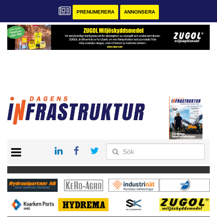
PRENUMERERA
ANNONSERA
START
KONTAKT
VÅRA ANDRA MAGASIN
PRENUMERERA
ANNONSERA