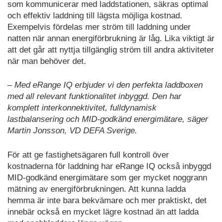
som kommunicerar med laddstationen, säkras optimal
och effektiv laddning till lägsta möjliga kostnad.
Exempelvis fördelas mer ström till laddning under
natten när annan energiförbrukning är låg. Lika viktigt är
att det går att nyttja tillgänglig ström till andra aktiviteter
när man behöver det.
– Med eRange IQ erbjuder vi den perfekta laddboxen
med all relevant funktionalitet inbyggd. Den har
komplett interkonnektivitet, fulldynamisk
lastbalansering och MID-godkänd energimätare, säger
Martin Jonsson, VD DEFA Sverige.
För att ge fastighetsägaren full kontroll över
kostnaderna för laddning har eRange IQ också inbyggd
MID-godkänd energimätare som ger mycket noggrann
mätning av energiförbrukningen. Att kunna ladda
hemma är inte bara bekvämare och mer praktiskt, det
innebär också en mycket lägre kostnad än att ladda