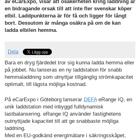
av eCarExpo, visar att osäkerheten kring laddning är
en bidragande orsak till att inte fler svenskar köper
elbil. Laddpunkterna är för få och ligger för långt
bort. Dessutom är många osäkra på om de kan
ladda elbilen hemma.
Dela
Bara en dryg fjärdedel tror sig kunna ladda hemma eller
på jobbet. Nu lanseras en ny laddstation för snabb
hemmaladdning som utnyttjar tillgänglig strömkapacitet
optimalt, till lägsta möjliga kostnad.
På eCarExpo i Göteborg lanserar
DEFA
eRange IQ, en
unik laddstation med inbyggd fulldynamisk
lastbalansering. eRange IQ använder fastighetens
outnyttjade kapacitet till att ge snabbaste möjliga
laddning.
Med en EU-godkänd energimätare i säkringsskåpet,