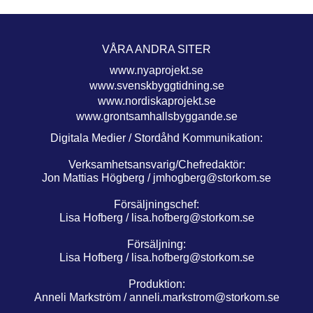
VÅRA ANDRA SITER
www.nyaprojekt.se
www.svenskbyggtidning.se
www.nordiskaprojekt.se
www.grontsamhallsbyggande.se
Digitala Medier / Stordåhd Kommunikation:
Verksamhetsansvarig/Chefredaktör:
Jon Mattias Högberg /
jmhogberg@storkom.se
Försäljningschef:
Lisa Hofberg /
lisa.hofberg@storkom.se
Försäljning:
Lisa Hofberg /
lisa.hofberg@storkom.se
Produktion:
Anneli Markström /
anneli.markstrom@storkom.se