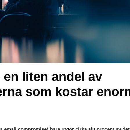
 en liten andel av
kerna som kostar enor
ss email compromise) bara utgör cirka sju procent av det