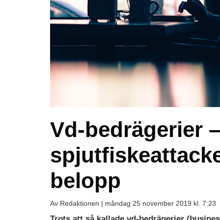
Vd-bedrägerier –
spjutfiskeattac
belopp
Av Redaktionen |
måndag 25 november 2019 kl. 7:23
Trots att så kallade vd-bedrägerier (busine