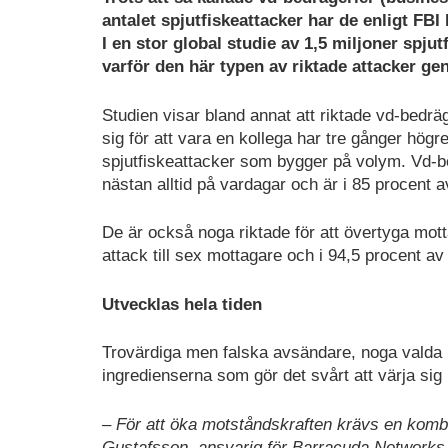
antalet spjutfiskeattacker har de enligt FBI
I en stor global studie av 1,5 miljoner spju
varför den här typen av riktade attacker ge
Studien visar bland annat att riktade vd-bedrä
sig för att vara en kollega har tre gånger högr
spjutfiskeattacker som bygger på volym. Vd-
nästan alltid på vardagar och är i 85 procent a
De är också noga riktade för att övertyga mott
attack till sex mottagare och i 94,5 procent av
Utvecklas hela tiden
Trovärdiga men falska avsändare, noga valda 
ingredienserna som gör det svårt att värja sig
– För att öka motståndskraften krävs en kombi
Gustafsson, ansvarig för Barracuda Networks