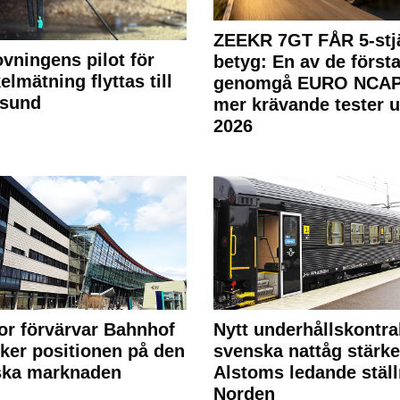
ZEEKR 7GT FÅR 5-stjä
ovningens pilot för
betyg: En av de första
elmätning flyttas till
genomgå EURO NCAP
rsund
mer krävande tester 
2026
or förvärvar Bahnhof
Nytt underhållskontra
rker positionen på den
svenska nattåg stärke
ska marknaden
Alstoms ledande ställ
Norden