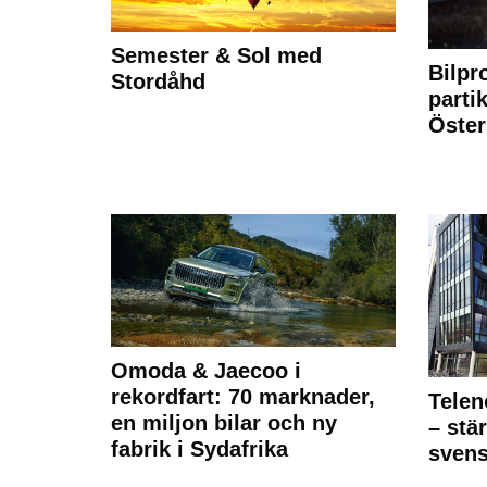
Semester & Sol med
Bilpr
Stordåhd
partik
Öste
Omoda & Jaecoo i
rekordfart: 70 marknader,
Telen
en miljon bilar och ny
– stä
fabrik i Sydafrika
sven