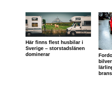
Här finns flest husbilar i
Sverige – storstadslänen
dominerar
Fordo
bilve
lärli
brans