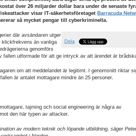
 kostat över 26 miljarder dollar bara under de senaste fyr
tfiskeattacker visar IT-säkerhetsföretaget
Barracuda Netw
nererar så mycket pengar till cyberkriminella.
gerier där avsändaren utger
Dela
e klickfrekvens än vanliga
bedrägerierna genomförs
v fallen utformade för att ge intryck av att ärendet är brådsk
agaren om att meddelandet är legitimt. I genomsnitt riktar si
 fallen är antalet mottagare mindre än 25 personer.
mottagare, tajming och social engineering är några av
 mot den här typen av attacker.
nation av modern teknik och löpande utbildning, säger Pete
 verksamhet i Norden.