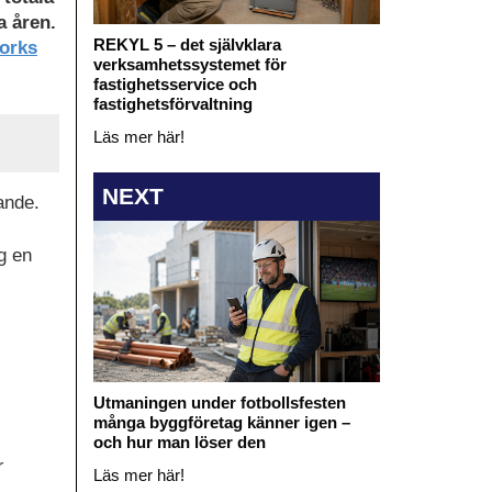
a åren.
REKYL 5 – det självklara
orks
verksamhetssystemet för
fastighetsservice och
fastighetsförvaltning
Läs mer här!
NEXT
ande.
g en
Utmaningen under fotbollsfesten
många byggföretag känner igen –
och hur man löser den
r
Läs mer här!