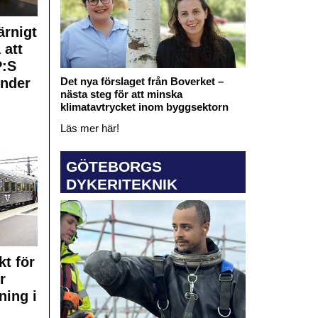
rnigt
 att
:S
under
Det nya förslaget från Boverket –
nästa steg för att minska
klimatavtrycket inom byggsektorn
Läs mer här!
GÖTEBORGS
DYKERITEKNIK
kt för
r
ning i