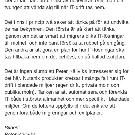
Det är lätt hänt att bli låst av de leverantörer man blir
tvungen att vända sig till när IT-drift tas hem.
Det finns i princip två saker att tänka på för att undvika
de här bekymren. Den första är så klart att tänka
igenom om det är smart att migrera olika IT-lösningar
till molnet, och inte bara försöka ta rubbet på en gång.
Den andra är att göra en plan för hur IT-lösningar ska
tas tillbaka hem om det behövs, en så kallad exitplan.
Det är ingen slump att Peter Källviks intresserar sig för
det här. Nutanix produkter kretsar i många fall runt IT-
drift i blandade miljöer (egen drift, privata moln och
publika moln). Tanken är att automatisera och förenkla
IT både i största allmänhet och mer specifikt i blandade
miljöer. Om de löftena uppfylls blir det enklare att
genomföra både migreringar och exitplaner.
Bilden:
Peter Källviks.