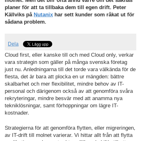
molnet. Men det blir ofta ännu värre om det saknas
planer för att ta tillbaka dem till egen drift. Peter
Källviks på
Nutanix
har sett kunder som råkat ut för
sådana problem.
Dela
Cloud first, eller kanske till och med Cloud only, verkar
vara strategin som gäller på många svenska företag
just nu. Anledningarna till det torde vara välkända för de
flesta, det är bara att plocka en ur mängden: bättre
skalbarhet och mer flexibilitet, mindre behov av IT-
personal och därigenom också av att genomföra svåra
rekryteringar, mindre besvär med att anamma nya
tekniklösningar, samt förhoppningar om lägre IT-
kostnader.
Strategierna för att genomföra flytten, eller migreringen,
av IT-drift till molnet varierar. Vi hittar allt från att flytta