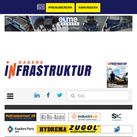
PRENUMERERA
ANNONSERA
START
KONTAKT
VÅRA ANDRA MAGASIN
PRENUMERERA
ANNONSERA