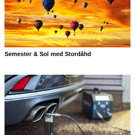
Semester & Sol med Stordåhd