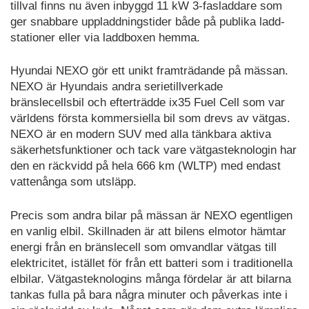
tillval finns nu även inbyggd 11 kW 3-fasladdare som
ger snabbare uppladdningstider både på publika ladd-
stationer eller via laddboxen hemma.
Hyundai NEXO gör ett unikt framträdande på mässan.
NEXO är Hyundais andra serietillverkade
bränslecellsbil och efterträdde ix35 Fuel Cell som var
världens första kommersiella bil som drevs av vätgas.
NEXO är en modern SUV med alla tänkbara aktiva
säkerhetsfunktioner och tack vare vätgasteknologin har
den en räckvidd på hela 666 km (WLTP) med endast
vattenånga som utsläpp.
Precis som andra bilar på mässan är NEXO egentligen
en vanlig elbil. Skillnaden är att bilens elmotor hämtar
energi från en bränslecell som omvandlar vätgas till
elektricitet, istället för från ett batteri som i traditionella
elbilar. Vätgasteknologins många fördelar är att bilarna
tankas fulla på bara några minuter och påverkas inte i