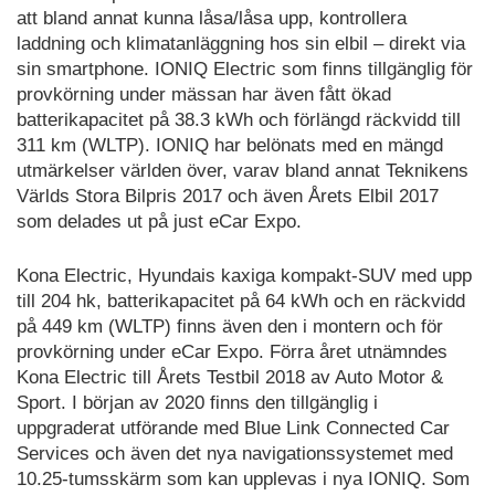
att bland annat kunna låsa/låsa upp, kontrollera
laddning och klimatanläggning hos sin elbil – direkt via
sin smartphone. IONIQ Electric som finns tillgänglig för
provkörning under mässan har även fått ökad
batterikapacitet på 38.3 kWh och förlängd räckvidd till
311 km (WLTP). IONIQ har belönats med en mängd
utmärkelser världen över, varav bland annat Teknikens
Världs Stora Bilpris 2017 och även Årets Elbil 2017
som delades ut på just eCar Expo.
Kona Electric, Hyundais kaxiga kompakt-SUV med upp
till 204 hk, batterikapacitet på 64 kWh och en räckvidd
på 449 km (WLTP) finns även den i montern och för
provkörning under eCar Expo. Förra året utnämndes
Kona Electric till Årets Testbil 2018 av Auto Motor &
Sport. I början av 2020 finns den tillgänglig i
uppgraderat utförande med Blue Link Connected Car
Services och även det nya navigationssystemet med
10.25-tumsskärm som kan upplevas i nya IONIQ. Som