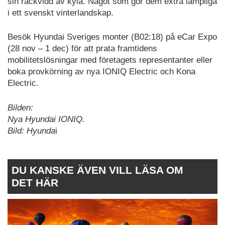
sin räckvidd av kyla. Något som gör dem extra lämpliga
i ett svenskt vinterlandskap.
Besök Hyundai Sveriges monter (B02:18) på eCar Expo
(28 nov – 1 dec) för att prata framtidens
mobilitetslösningar med företagets representanter eller
boka provkörning av nya IONIQ Electric och Kona
Electric.
Bilden:
Nya Hyundai IONIQ.
Bild: Hyunda
i
DU KANSKE ÄVEN VILL LÄSA OM
DET HÄR