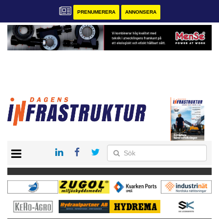
PRENUMERERA
ANNONSERA
START
KONTAKT
VÅRA ANDRA MAGASIN
PRENUMERERA
ANNONSERA