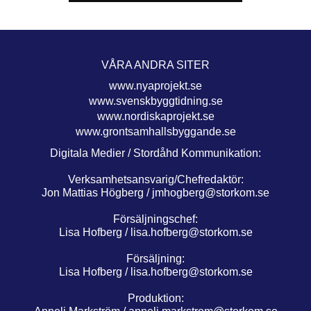
VÅRA ANDRA SITER
www.nyaprojekt.se
www.svenskbyggtidning.se
www.nordiskaprojekt.se
www.grontsamhallsbyggande.se
Digitala Medier / Stordåhd Kommunikation:
Verksamhetsansvarig/Chefredaktör:
Jon Mattias Högberg /
jmhogberg@storkom.se
Försäljningschef:
Lisa Hofberg /
lisa.hofberg@storkom.se
Försäljning:
Lisa Hofberg /
lisa.hofberg@storkom.se
Produktion: