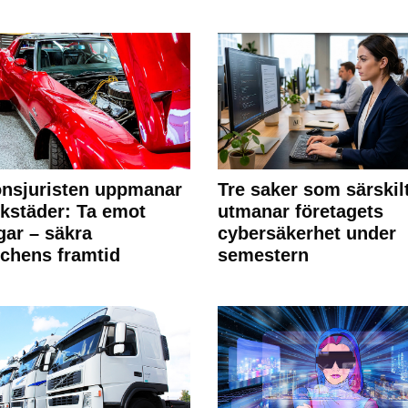
nsjuristen uppmanar
Tre saker som särskil
rkstäder: Ta emot
utmanar företagets
ngar – säkra
cybersäkerhet under
chens framtid
semestern