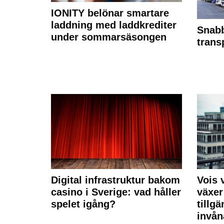
IONITY belönar smartare
laddning med laddkrediter
Snabb
under sommarsäsongen
trans
Digital infrastruktur bakom
Vois
casino i Sverige: vad håller
växer
spelet igång?
tillgä
invån