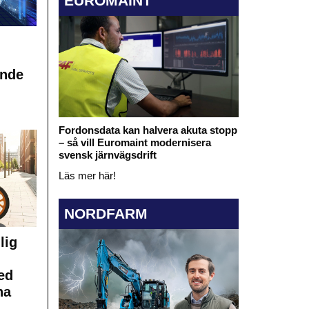
EUROMAINT
ande
Fordonsdata kan halvera akuta stopp
– så vill Euromaint modernisera
svensk järnvägsdrift
Läs mer här!
NORDFARM
lig
ed
na