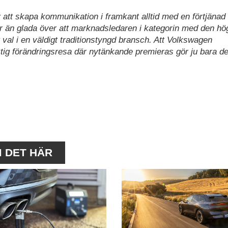
av att skapa kommunikation i framkant alltid med en förtjänad
er än glada över att marknadsledaren i kategorin med den hö
al i en väldigt traditionstyngd bransch. Att Volkswagen
iktig förändringsresa där nytänkande premieras gör ju bara de
M DET HÄR