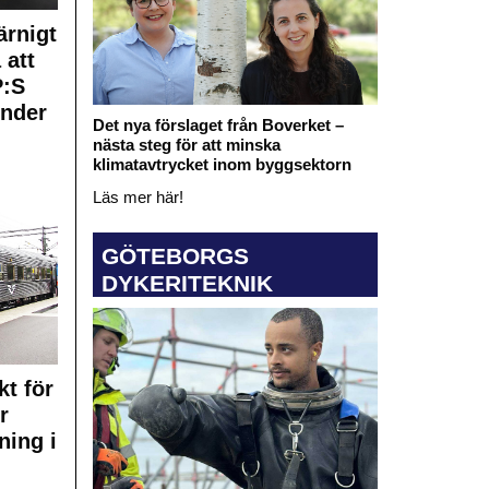
rnigt
 att
:S
under
Det nya förslaget från Boverket –
nästa steg för att minska
klimatavtrycket inom byggsektorn
Läs mer här!
GÖTEBORGS
DYKERITEKNIK
kt för
r
ning i