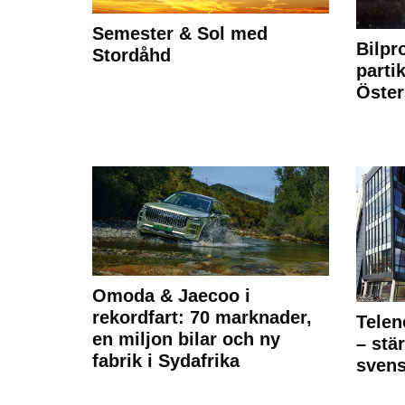
Semester & Sol med
Bilpr
Stordåhd
partik
Öste
Omoda & Jaecoo i
rekordfart: 70 marknader,
Telen
en miljon bilar och ny
– stä
fabrik i Sydafrika
sven