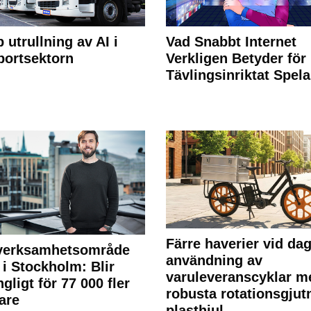
 utrullning av AI i
Vad Snabbt Internet
portsektorn
Verkligen Betyder för
Tävlingsinriktat Spel
Färre haverier vid dag
 verksamhetsområde
användning av
 i Stockholm: Blir
varuleveranscyklar m
ngligt för 77 000 fler
robusta rotationsgjut
are
plasthjul