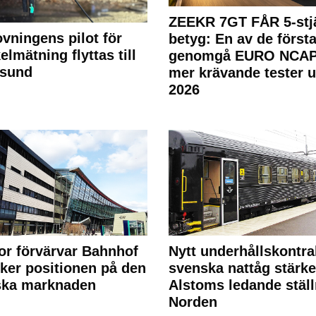
ZEEKR 7GT FÅR 5-stjä
ovningens pilot för
betyg: En av de första
elmätning flyttas till
genomgå EURO NCAP
rsund
mer krävande tester 
2026
or förvärvar Bahnhof
Nytt underhållskontra
rker positionen på den
svenska nattåg stärke
ska marknaden
Alstoms ledande ställ
Norden