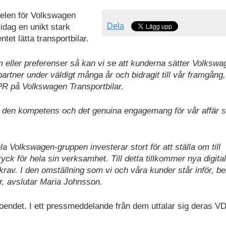
elen för Volkswagen
Dela
idag en unikt stark
et lätta transportbilar.
 eller preferenser så kan vi se att kunderna sätter Volkswa
 partner under väldigt många år och bidragit till vår framgång
R på Volkswagen Transportbilar.
ämna den kompetens och det genuina engagemang för vår affär
a Volkswagen-gruppen investerar stort för att ställa om till
ryck för hela sin verksamhet. Till detta tillkommer nya digita
av. I den omställning som vi och våra kunder står inför, b
r, avslutar Maria Johnsson.
roendet. I ett pressmeddelande från dem uttalar sig deras VD