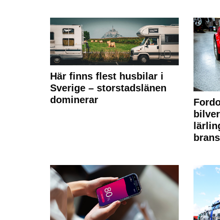
Här finns flest husbilar i
Sverige – storstadslänen
dominerar
Fordo
bilve
lärli
brans