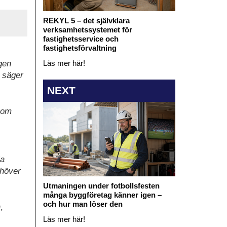
REKYL 5 – det självklara
verksamhetssystemet för
fastighetsservice och
fastighetsförvaltning
gen
Läs mer här!
, säger
NEXT
 som
la
ehöver
Utmaningen under fotbollsfesten
många byggföretag känner igen –
och hur man löser den
,
Läs mer här!