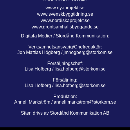
www.nyaprojekt.se
www.svenskbyggtidning.se
www.nordiskaprojekt.se
www.grontsamhallsbyggande.se
Digitala Medier / Stordåhd Kommunikation:
Verksamhetsansvarig/Chefredaktör:
Jon Mattias Högberg /
jmhogberg@storkom.se
Försäljningschef:
Lisa Hofberg /
lisa.hofberg@storkom.se
Försäljning:
Lisa Hofberg /
lisa.hofberg@storkom.se
Produktion:
Anneli Markström /
anneli.markstrom@storkom.se
Siten drivs av Stordåhd Kommunikation AB