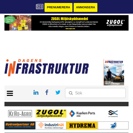
PRENUMERERA
ANNONSERA
START
KONTAKT
VÅRA ANDRA MAGASIN
PRENUMERERA
ANNONSERA