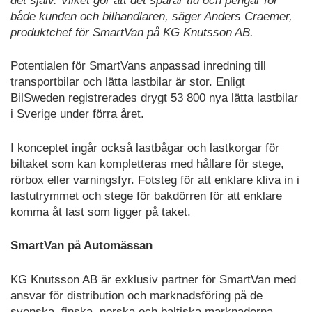
det själv. Vilket gör att det sparar tid och pengar för
både kunden och bilhandlaren, säger Anders Craemer,
produktchef för SmartVan på KG Knutsson AB.
Potentialen för SmartVans anpassad inredning till
transportbilar och lätta lastbilar är stor. Enligt
BilSweden registrerades drygt 53 800 nya lätta lastbilar
i Sverige under förra året.
I konceptet ingår också lastbågar och lastkorgar för
biltaket som kan kompletteras med hållare för stege,
rörbox eller varningsfyr. Fotsteg för att enklare kliva in i
lastutrymmet och stege för bakdörren för att enklare
komma åt last som ligger på taket.
SmartVan på Automässan
KG Knutsson AB är exklusiv partner för SmartVan med
ansvar för distribution och marknadsföring på de
svenska, finska, norska och baltiska marknaderna.