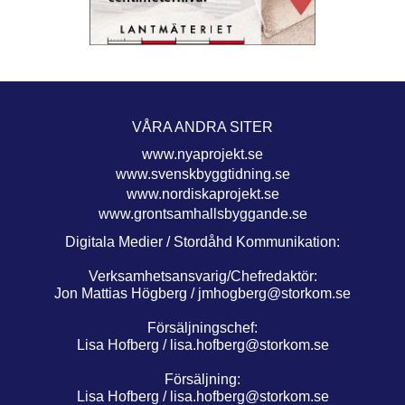
VÅRA ANDRA SITER
www.nyaprojekt.se
www.svenskbyggtidning.se
www.nordiskaprojekt.se
www.grontsamhallsbyggande.se
Digitala Medier / Stordåhd Kommunikation:
Verksamhetsansvarig/Chefredaktör:
Jon Mattias Högberg /
jmhogberg@storkom.se
Försäljningschef:
Lisa Hofberg /
lisa.hofberg@storkom.se
Försäljning:
Lisa Hofberg /
lisa.hofberg@storkom.se