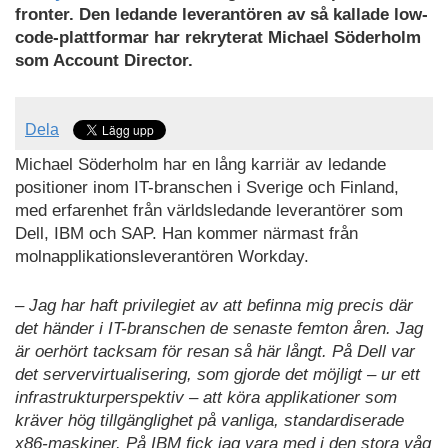
fronter. Den ledande leverantören av så kallade low-
code-plattformar har rekryterat Michael Söderholm
som Account Director.
Dela
Michael Söderholm har en lång karriär av ledande
positioner inom IT-branschen i Sverige och Finland,
med erfarenhet från världsledande leverantörer som
Dell, IBM och SAP. Han kommer närmast från
molnapplikationsleverantören Workday.
– Jag har haft privilegiet av att befinna mig precis där
det händer i IT-branschen de senaste femton åren. Jag
är oerhört tacksam för resan så här långt. På Dell var
det servervirtualisering, som gjorde det möjligt – ur ett
infrastrukturperspektiv – att köra applikationer som
kräver hög tillgänglighet på vanliga, standardiserade
x86-maskiner. På IBM fick jag vara med i den stora våg