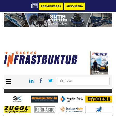
PRENUMERERA
ANNONSERA
START
KONTAKT
VÅRA ANDRA MAGASIN
PRENUMERERA
ANNONSERA