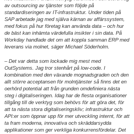
av outsourcing av tjänster som följde på
standardiseringen av IT-infrastruktur. Under tiden på
SAP arbetade jag med själva kärnan av affärssystem,
med fokus på hur företag kan använda data – och hur
de bäst kan inhämta värdefulla insikter i sin data. På
Workday handlade det om att koppla samman ERP med
leverans via molnet, säger Michael Söderholm.
– Det var detta som lockade mig mest med
OutSystems. Jag tror stenhårt på low-code. I
kombination med den växande mognadsgraden och den
allt större acceptansen för molntjänster så finns det en
oerhörd potential att från grunden omdefiniera nästa
steg i digitaliseringen. Idag har de flesta organisationer
tillgång till de verktyg som behövs för att göra det, för
att ta nästa stora digitaliseringskliv; infrastruktur och
API:er som öppnar upp för mer utveckling internt, för att
ta fram moderna, innovativa och skräddarsydda
applikationer som ger verkliga konkurrensfördelar. Det