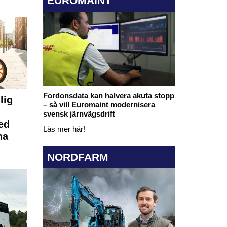
EUROMAINT
Fordonsdata kan halvera akuta stopp
lig
– så vill Euromaint modernisera
svensk järnvägsdrift
ed
Läs mer här!
na
NORDFARM