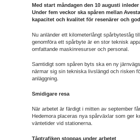
Med start måndagen den 10 augusti inlede
Under fem veckor ska spåren mellan Avesta
kapacitet och kvalitet för resenärer och go
Nu anländer ett kilometerlångt spårbyteståg til
genomföra ett spårbyte är en stor teknisk app
omfattande maskinresurser och personal.
Samtidigt som spåren byts ska en ny järnvägs
närmar sig sin tekniska livslängd och risken f
anläggning.
Smidigare resa
När arbetet är färdigt i mitten av september f
Hedemora placeras nya spårväxlar som ger ko
väntetider vid stationerna.
Tågtrafiken stoppas under arbetet