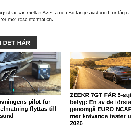
gssträckan mellan Avesta och Borlänge avstängd för tågtraf
 för mer reseinformation.
M DET HÄR
ZEEKR 7GT FÅR 5-stjä
ovningens pilot för
betyg: En av de första
elmätning flyttas till
genomgå EURO NCAP
rsund
mer krävande tester 
2026