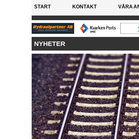
START
KONTAKT
VÅRA A
NYHETER