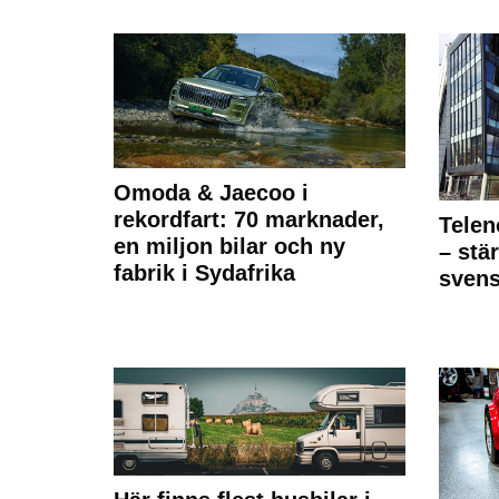
Omoda & Jaecoo i
rekordfart: 70 marknader,
Telen
en miljon bilar och ny
– stä
fabrik i Sydafrika
sven