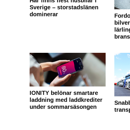
Här finns flest husbilar i
Sverige – storstadslänen
dominerar
Fordo
bilve
lärli
brans
IONITY belönar smartare
laddning med laddkrediter
Snabb
under sommarsäsongen
trans