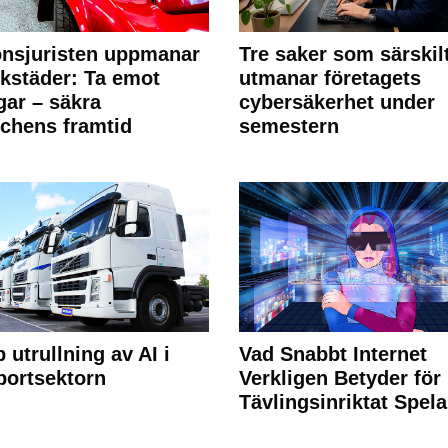
nsjuristen uppmanar
Tre saker som särskil
rkstäder: Ta emot
utmanar företagets
ngar – säkra
cybersäkerhet under
chens framtid
semestern
 utrullning av AI i
Vad Snabbt Internet
portsektorn
Verkligen Betyder för
Tävlingsinriktat Spel