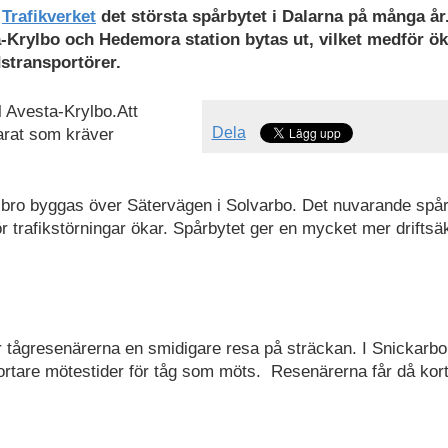
r
Trafikverket
det största spårbytet i Dalarna på många år
-Krylbo och Hedemora station bytas ut, vilket medför ö
dstransportörer.
l Avesta-Krylbo.Att
Dela
arat som kräver
bro byggas över Sätervägen i Solvarbo. Det nuvarande spår
ör trafikstörningar ökar. Spårbytet ger en mycket mer driftsä
år tågresenärerna en smidigare resa på sträckan. I Snickarb
rtare mötestider för tåg som möts. Resenärerna får då kor