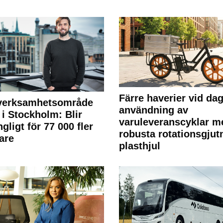
Färre haverier vid dag
 verksamhetsområde
användning av
 i Stockholm: Blir
varuleveranscyklar m
ngligt för 77 000 fler
robusta rotationsgjut
are
plasthjul