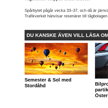
Spårbytet pågår vecka 33–37, och då är järnvä
Trafikverket hänvisar resenärer till tågbolagen
DU KANSKE ÄVEN VILL LÄSA O
Semester & Sol med
Bilpr
Stordåhd
partik
Öste