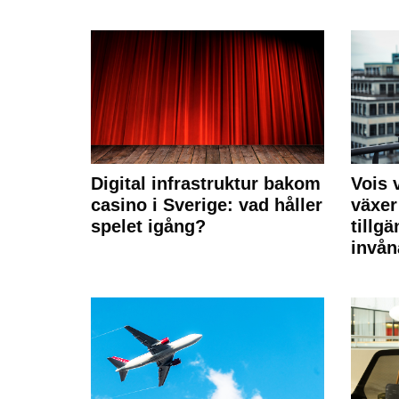
Digital infrastruktur bakom
Vois
casino i Sverige: vad håller
växer
spelet igång?
tillgä
invån