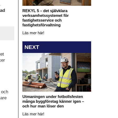
.
kad
REKYL 5 – det självklara
verksamhetssystemet för
fastighetsservice och
fastighetsförvaltning
Läs mer här!
NEXT
et
ker
o och
Utmaningen under fotbollsfesten
tare
många byggföretag känner igen –
och hur man löser den
Läs mer här!