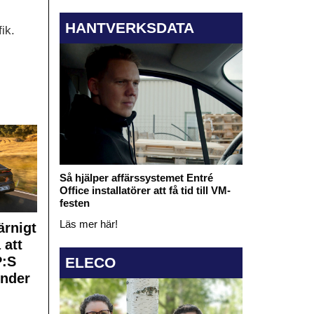
HANTVERKSDATA
ik.
Så hjälper affärssystemet Entré
Office installatörer att få tid till VM-
festen
Läs mer här!
rnigt
 att
:S
ELECO
under