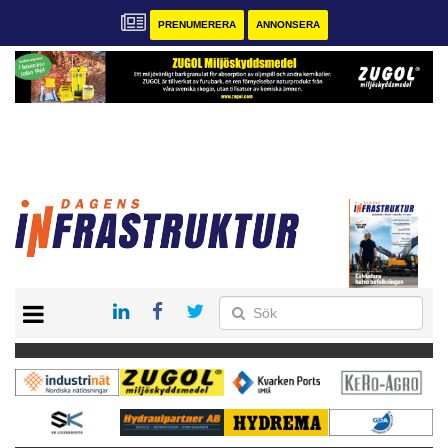
PRENUMERERA
ANNONSERA
START
KONTAKT
VÅRA ANDRA MAGASIN
PRENUMERERA
ANNONSERA