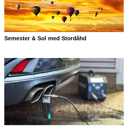
Semester & Sol med Stordåhd