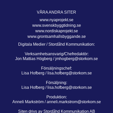
VÅRA ANDRA SITER
www.nyaprojekt.se
www.svenskbyggtidning.se
www.nordiskaprojekt.se
www.grontsamhallsbyggande.se
Digitala Medier / Stordåhd Kommunikation:
Verksamhetsansvarig/Chefredaktör:
Jon Mattias Högberg /
jmhogberg@storkom.se
Försäljningschef:
Lisa Hofberg /
lisa.hofberg@storkom.se
Försäljning:
Lisa Hofberg /
lisa.hofberg@storkom.se
Produktion:
Anneli Markström /
anneli.markstrom@storkom.se
Siten drivs av Stordåhd Kommunikation AB