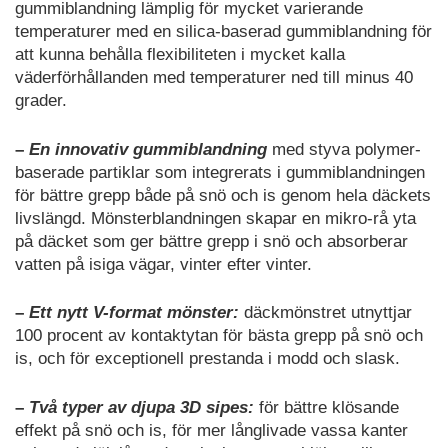
gummiblandning lämplig för mycket varierande
temperaturer med en silica-baserad gummiblandning för
att kunna behålla flexibiliteten i mycket kalla
väderförhållanden med temperaturer ned till minus 40
grader.
–
En innovativ gummiblandning
med styva polymer-
baserade partiklar som integrerats i gummiblandningen
för bättre grepp både på snö och is genom hela däckets
livslängd. Mönsterblandningen skapar en mikro-rå yta
på däcket som ger bättre grepp i snö och absorberar
vatten på isiga vägar, vinter efter vinter.
–
Ett nytt V-format mönster:
däckmönstret utnyttjar
100 procent av kontaktytan för bästa grepp på snö och
is, och för exceptionell prestanda i modd och slask.
–
Två typer av djupa 3D sipes:
för bättre klösande
effekt på snö och is, för mer långlivade vassa kanter