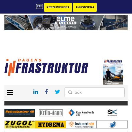
PRENUMERERA
ANNONSERA
START
KONTAKT
VÅRA ANDRA MAGASIN
PRENUMERERA
ANNONSERA