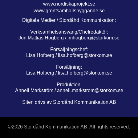
www.nordiskaprojekt.se
www.grontsamhallsbyggande.se
Digitala Medier / Stordåhd Kommunikation:
Verksamhetsansvarig/Chefredaktör:
Jon Mattias Högberg /
jmhogberg@storkom.se
Försäljningschef:
Lisa Hofberg /
lisa.hofberg@storkom.se
Försäljning:
Lisa Hofberg /
lisa.hofberg@storkom.se
Produktion:
Anneli Markström /
anneli.markstrom@storkom.se
Siten drivs av Stordåhd Kommunikation AB
©
2026 Stordåhd Kommunikation AB, All rights reserved.