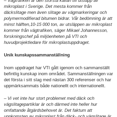
– Vägtrafiken är den största källan till utsläpp av
mikroplast i Sverige. Det mesta kommer från
däckslitage men även slitage av vägmarkeringar och
polymermodifierad bitumen bidrar. Vår bedömning är att
minst hälften,10-15 000 ton, av utsläppen av mikroplast
kommer från vägtrafiken, säger Mikael Johannesson,
forskningschef på miljöenheten på VTI och
huvudprojektledare för mikroplastuppdraget.
Unik kunskapssammanställning
Inom uppdraget har VTI gått igenom och sammanställt
befintlig kunskap inom området. Sammanställningen var
det första i sitt slag med nästan 300 referenser och har
uppmärksammats både nationellt och internationellt.
– Vi vet inte hur stort problemet med däck och
vägslitagepartiklar är och därmed inte heller hur
omfattande åtgärdsbehovet är. Det faktum att
uppkomsten av mikroplast från däck- och vägslitage är