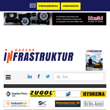
PRENUMERERA
ANNONSERA
START
KONTAKT
VÅRA ANDRA MAGASIN
PRENUMERERA
ANNONSERA