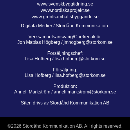
www.svenskbyggtidning.se
www.nordiskaprojekt.se
www.grontsamhallsbyggande.se
Digitala Medier / Stordåhd Kommunikation:
Verksamhetsansvarig/Chefredaktör:
Jon Mattias Högberg /
jmhogberg@storkom.se
Försäljningschef:
Lisa Hofberg /
lisa.hofberg@storkom.se
Försäljning:
Lisa Hofberg /
lisa.hofberg@storkom.se
Produktion:
Anneli Markström /
anneli.markstrom@storkom.se
Siten drivs av Stordåhd Kommunikation AB
©
2026 Stordåhd Kommunikation AB, All rights reserved.