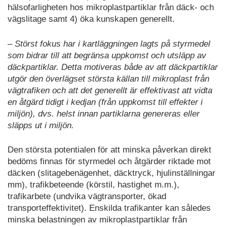
hälsofarligheten hos mikroplastpartiklar från däck- och
vägslitage samt 4) öka kunskapen generellt.
– Störst fokus har i kartläggningen lagts på styrmedel
som bidrar till att begränsa uppkomst och utsläpp av
däckpartiklar. Detta motiveras både av att däckpartiklar
utgör den överlägset största källan till mikroplast från
vägtrafiken och att det generellt är effektivast att vidta
en åtgärd tidigt i kedjan (från uppkomst till effekter i
miljön), dvs. helst innan partiklarna genereras eller
släpps ut i miljön.
Den största potentialen för att minska påverkan direkt
bedöms finnas för styrmedel och åtgärder riktade mot
däcken (slitagebenägenhet, däcktryck, hjulinställningar
mm), trafikbeteende (körstil, hastighet m.m.),
trafikarbete (undvika vägtransporter, ökad
transporteffektivitet). Enskilda trafikanter kan således
minska belastningen av mikroplastpartiklar från