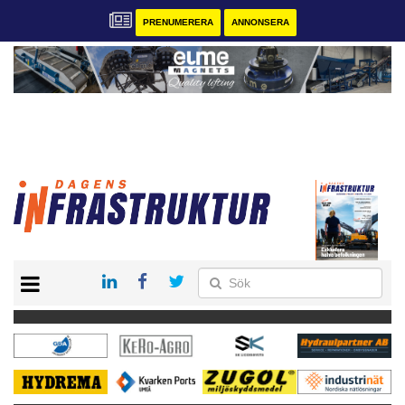
PRENUMERERA
ANNONSERA
START
KONTAKT
VÅRA ANDRA MAGASIN
PRENUMERERA
ANNONSERA