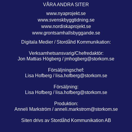
VÅRA ANDRA SITER
www.nyaprojekt.se
www.svenskbyggtidning.se
www.nordiskaprojekt.se
www.grontsamhallsbyggande.se
Digitala Medier / Stordåhd Kommunikation:
Verksamhetsansvarig/Chefredaktör:
Jon Mattias Högberg /
jmhogberg@storkom.se
Försäljningschef:
Lisa Hofberg /
lisa.hofberg@storkom.se
Försäljning:
Lisa Hofberg /
lisa.hofberg@storkom.se
Produktion:
Anneli Markström /
anneli.markstrom@storkom.se
Siten drivs av Stordåhd Kommunikation AB