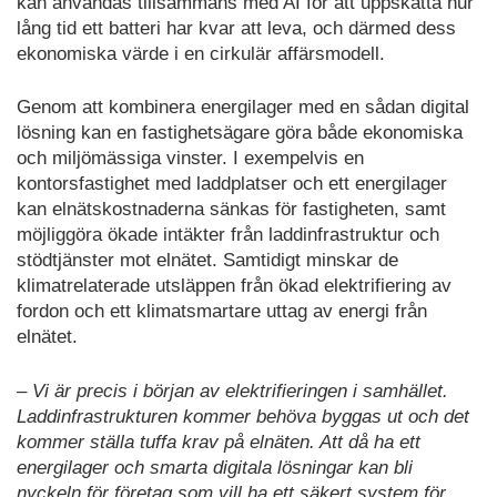
kan användas tillsammans med AI för att uppskatta hur
lång tid ett batteri har kvar att leva, och därmed dess
ekonomiska värde i en cirkulär affärsmodell.
Genom att kombinera energilager med en sådan digital
lösning kan en fastighetsägare göra både ekonomiska
och miljömässiga vinster. I exempelvis en
kontorsfastighet med laddplatser och ett energilager
kan elnätskostnaderna sänkas för fastigheten, samt
möjliggöra ökade intäkter från laddinfrastruktur och
stödtjänster mot elnätet. Samtidigt minskar de
klimatrelaterade utsläppen från ökad elektrifiering av
fordon och ett klimatsmartare uttag av energi från
elnätet.
– Vi är precis i början av elektrifieringen i samhället.
Laddinfrastrukturen kommer behöva byggas ut och det
kommer ställa tuffa krav på elnäten. Att då ha ett
energilager och smarta digitala lösningar kan bli
nyckeln för företag som vill ha ett säkert system för