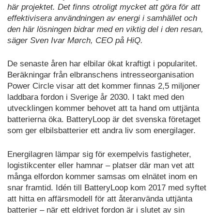
här projektet. Det finns otroligt mycket att göra för att
effektivisera användningen av energi i samhället och
den här lösningen bidrar med en viktig del i den resan,
säger Sven Ivar Mørch, CEO på HiQ.
De senaste åren har elbilar ökat kraftigt i popularitet.
Beräkningar från elbranschens intresseorganisation
Power Circle visar att det kommer finnas 2,5 miljoner
laddbara fordon i Sverige år 2030. I takt med den
utvecklingen kommer behovet att ta hand om uttjänta
batterierna öka. BatteryLoop är det svenska företaget
som ger elbilsbatterier ett andra liv som energilager.
Energilagren lämpar sig för exempelvis fastigheter,
logistikcenter eller hamnar – platser där man vet att
många elfordon kommer samsas om elnätet inom en
snar framtid. Idén till BatteryLoop kom 2017 med syftet
att hitta en affärsmodell för att återanvända uttjänta
batterier – när ett eldrivet fordon är i slutet av sin