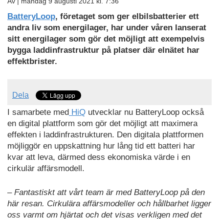
Av |
måndag 9 augusti 2021 kl. 7:36
BatteryLoop
, företaget som ger elbilsbatterier ett
andra liv som energilager, har under våren lanserat
sitt energilager som gör det möjligt att exempelvis
bygga laddinfrastruktur på platser där elnätet har
effektbrister.
Dela
I samarbete med
HiQ
utvecklar nu BatteryLoop också
en digital plattform som gör det möjligt att maximera
effekten i laddinfrastrukturen. Den digitala plattformen
möjliggör en uppskattning hur lång tid ett batteri har
kvar att leva, därmed dess ekonomiska värde i en
cirkulär affärsmodell.
– Fantastiskt att vårt team är med BatteryLoop på den
här resan. Cirkulära affärsmodeller och hållbarhet ligger
oss varmt om hjärtat och det visas verkligen med det