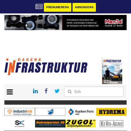
PRENUMERERA
ANNONSERA
START
KONTAKT
VÅRA ANDRA MAGASIN
PRENUMERERA
ANNONSERA