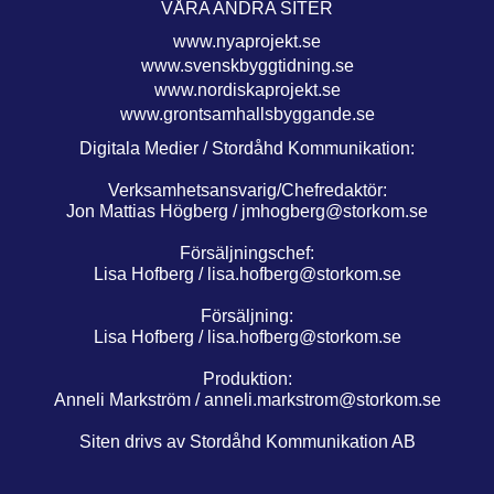
VÅRA ANDRA SITER
www.nyaprojekt.se
www.svenskbyggtidning.se
www.nordiskaprojekt.se
www.grontsamhallsbyggande.se
Digitala Medier / Stordåhd Kommunikation:
Verksamhetsansvarig/Chefredaktör:
Jon Mattias Högberg /
jmhogberg@storkom.se
Försäljningschef:
Lisa Hofberg /
lisa.hofberg@storkom.se
Försäljning:
Lisa Hofberg /
lisa.hofberg@storkom.se
Produktion:
Anneli Markström /
anneli.markstrom@storkom.se
Siten drivs av Stordåhd Kommunikation AB