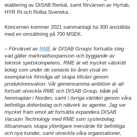
etablering av DISAB Rental, samt förvärven av Hyrtab,
HYR IN och Rolba Svenska.
Koncernen kommer 2021 sammanlagt ha 300 anställda
med en omsättning på 700 MSEK.
– Förvärvet av
RME
är DISAB Groups fortsatta steg
vad gäller marknadsexpansion och byggande av
teknisk spetskompetens. RME är ett mycket välskött
bolag som under de senaste tio åren visat en
exemplarisk förmåga att skapa tillväxt genom
produktinnovation. Vår gemensamma ambition är att
fortsatt utveckla RME och DISAB Group, både på
hemmaplan i Norden, samt i övriga världen genom våra
befintliga dotterbolag och nätverk av agenter. Jag ser
mycket fram emot att fortsätta expandera DISAB
Vacuum Technology med RME som systerbolag,
tillsammans skapa ytterligare mervärde för befintliga
och nya kunder, samt utveckla våra organisationer,