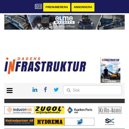
PRENUMERERA
ANNONSERA
START
KONTAKT
VÅRA ANDRA MAGASIN
PRENUMERERA
ANNONSERA