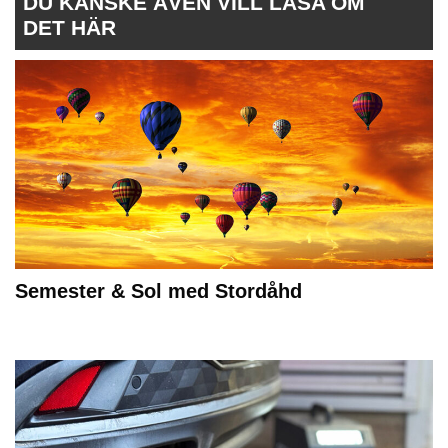
DU KANSKE ÄVEN VILL LÄSA OM
DET HÄR
Semester & Sol med Stordåhd