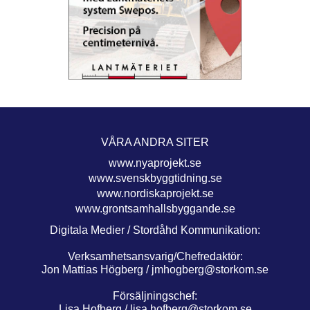
VÅRA ANDRA SITER
www.nyaprojekt.se
www.svenskbyggtidning.se
www.nordiskaprojekt.se
www.grontsamhallsbyggande.se
Digitala Medier / Stordåhd Kommunikation:
Verksamhetsansvarig/Chefredaktör:
Jon Mattias Högberg /
jmhogberg@storkom.se
Försäljningschef:
Lisa Hofberg /
lisa.hofberg@storkom.se