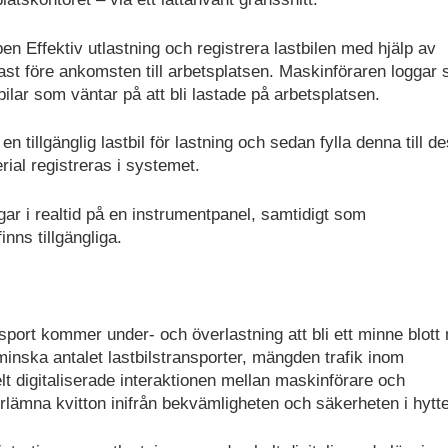
n Effektiv utlastning och registrera lastbilen med hjälp av
st före ankomsten till arbetsplatsen. Maskinföraren loggar
lar som väntar på att bli lastade på arbetsplatsen.
 tillgänglig lastbil för lastning och sedan fylla denna till d
rial registreras i systemet.
gar i realtid på en instrumentpanel, samtidigt som
nns tillgängliga.
sport kommer under- och överlastning att bli ett minne blott
t minska antalet lastbilstransporter, mängden trafik inom
t digitaliserade interaktionen mellan maskinförare och
verlämna kvitton inifrån bekvämligheten och säkerheten i hytt