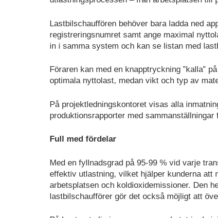
Lastbilschauffören behöver bara ladda ned appe
registreringsnumret samt ange maximal nyttola
in i samma system och kan se listan med lastbi
Föraren kan med en knapptryckning ”kalla” på en
optimala nyttolast, medan vikt och typ av mate
På projektledningskontoret visas alla inmatnin
produktionsrapporter med sammanställningar fi
Full med fördelar
Med en fyllnadsgrad på 95-99 % vid varje tran
effektiv utlastning, vilket hjälper kunderna at
arbetsplatsen och koldioxidemissioner. Den hel
lastbilschaufförer gör det också möjligt att ö