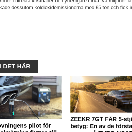
onor i direkta kostnader och ytterligare cirka två miljoner kr
skade dessutom koldioxidemissionerna med 85 ton och fick i
M DET HÄR
ZEEKR 7GT FÅR 5-stjä
ovningens pilot för
betyg: En av de första