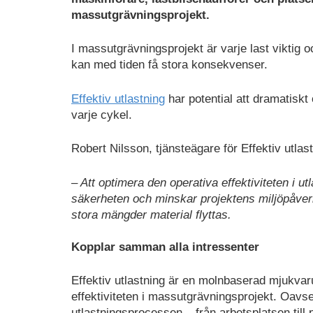
massutgrävningsprojekt.
I massutgrävningsprojekt är varje last viktig 
kan med tiden få stora konsekvenser.
Effektiv utlastning
har potential att dramatiskt
varje cykel.
Robert Nilsson, tjänsteägare för Effektiv utla
– Att optimera den operativa effektiviteten i 
säkerheten och minskar projektens miljöpåverka
stora mängder material flyttas.
Kopplar samman alla intressenter
Effektiv utlastning är en molnbaserad mjukvaru
effektiviteten i massutgrävningsprojekt. Oavs
utlastningsprocessen – från arbetsplatsen till p