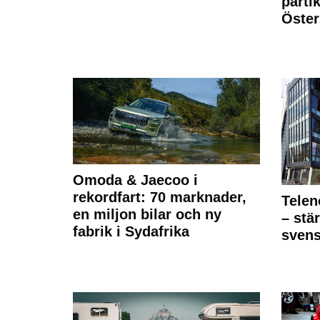
partik
Öste
Omoda & Jaecoo i
rekordfart: 70 marknader,
Telen
en miljon bilar och ny
– stä
fabrik i Sydafrika
sven