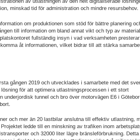
strationen av utlastningen av den helt digitaliserade lösning
ision, minskad tid för administration och mindre resursbehov.
nformation om produktionen som stöd för bättre planering oc
ången till information om bland annat vikt och typ av materi
 platskontoret fullständig insyn i vad verksamheten presterar
omma åt informationen, vilket bidrar till att stärka samarbe
 första gången 2019 och utvecklades i samarbete med det sv
ösning för att optimera utlastningsprocessen i ett stort
 en underjordisk tunnel och bro över motorvägen E6 i Götebo
bort.
 och mer än 20 lastbilar anslutna till effektiv utlastning, 
rojektet ledde till en minskning av trafiken inom arbetspla
stransporter och 32000 liter lägre bränsleförbrukning. Detta