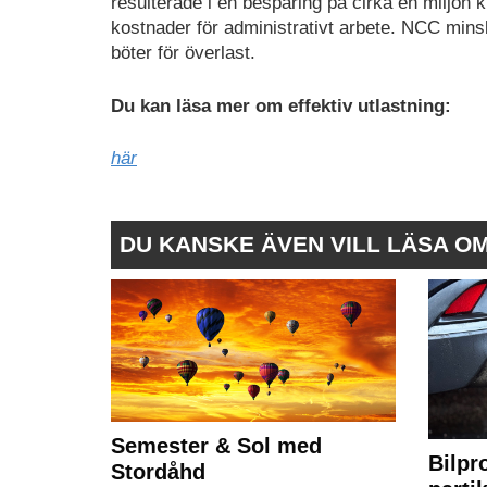
resulterade i en besparing på cirka en miljon kr
kostnader för administrativt arbete. NCC min
böter för överlast.
Du kan läsa mer om effektiv utlastning:
här
DU KANSKE ÄVEN VILL LÄSA O
Semester & Sol med
Bilpr
Stordåhd