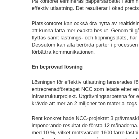
På kontoret elimineras pappersarbetet i admini
effektiv utlastning. Det resulterar i ökad prec
Platskontoret kan också dra nytta av realtidsi
att kunna fatta mer exakta beslut. Genom tillg
flyttas samt lastnings- och tippningsplats, har
Dessutom kan alla berörda parter i processen k
förbättra kommunikationen.
En beprövad lösning
Lösningen för effektiv utlastning lanserades
entreprenadföretaget NCC som letade efter en l
infrastrukturprojekt. Utgrävningsarbetena för
krävde att mer än 2 miljoner ton material togs 
Rent konkret hade NCC-projektet 3 grävmaskiner
imponerande resultat de första 12 månaderna. P
med 10 %, vilket motsvarade 1600 färre lastbil