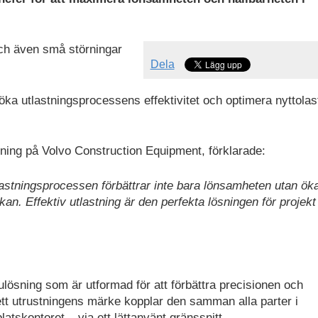
och även små störningar
Dela
 öka utlastningsprocessens effektivitet och optimera nyttolas
stning på Volvo Construction Equipment, förklarade:
utlastningsprocessen förbättrar inte bara lönsamheten utan ök
n. Effektiv utlastning är den perfekta lösningen för projekt
lösning som är utformad för att förbättra precisionen och
ett utrustningens märke kopplar den samman alla parter i
latskontoret – via ett lättanvänt gränssnitt.