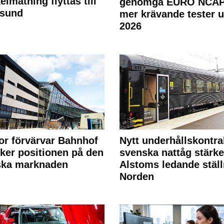
elmätning flyttas till
genomgå EURO NCAP
rsund
mer krävande tester 
2026
or förvärvar Bahnhof
Nytt underhållskontra
rker positionen på den
svenska nattåg stärke
ska marknaden
Alstoms ledande ställ
Norden