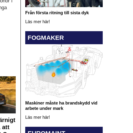
onor i
nga
Från första ritning till sista dyk
Läs mer här!
FOGMAKER
Maskiner måste ha brandskydd vid
arbete under mark
Läs mer här!
rnigt
 att