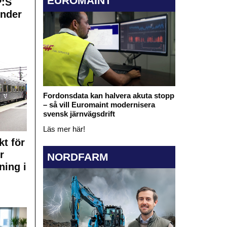
EUROMAINT
:S
under
Fordonsdata kan halvera akuta stopp
– så vill Euromaint modernisera
svensk järnvägsdrift
Läs mer här!
kt för
r
NORDFARM
ning i