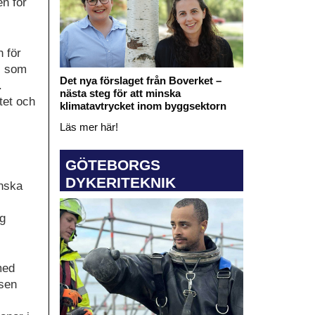
en för
h för
al som
Det nya förslaget från Boverket –
.
nästa steg för att minska
tet och
klimatavtrycket inom byggsektorn
Läs mer här!
GÖTEBORGS
DYKERITEKNIK
enska
rg
med
tsen