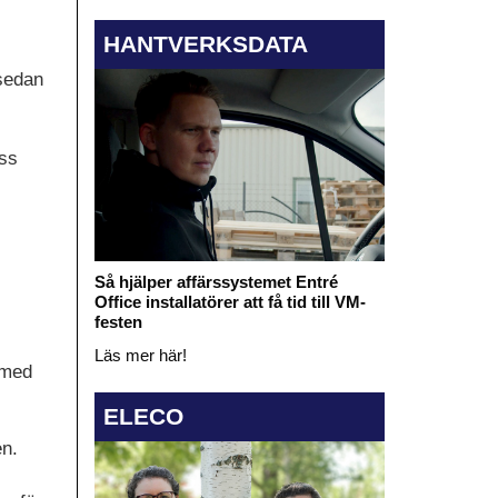
HANTVERKSDATA
 sedan
ess
Så hjälper affärssystemet Entré
Office installatörer att få tid till VM-
festen
Läs mer här!
 med
ELECO
en.