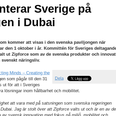
nterar Sverige på
ngen i Dubai
som kommer att visas i den svenska paviljongen när
ar den 1 oktober i år. Kommittén för Sveriges deltagande
valt ut Zipforce som av de svenska produkter och innovat
 svenskt näringsliv.
ting Minds – Creating the
Dela
gen som pågår till den 31
 ut för att i Sveriges
a lösningar inom hållbarhet och mobilitet.
jlighet att vara med på̊ satsningen som svenska regeringen
ubai. Jag är stolt över att Zipforce valts ut och är en av de
 av svensk innovation med fokus på̊ miljö̈, mobilitet och