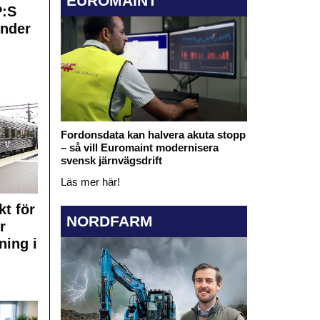
EUROMAINT
:S
under
Fordonsdata kan halvera akuta stopp
– så vill Euromaint modernisera
svensk järnvägsdrift
Läs mer här!
kt för
NORDFARM
r
ning i