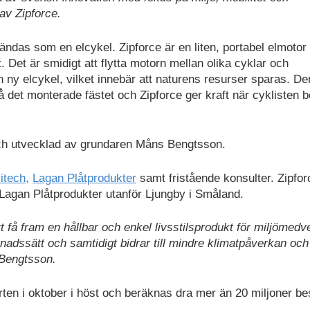
av Zipforce.
vändas som en elcykel. Zipforce är en liten, portabel elmoto
 Det är smidigt att flytta motorn mellan olika cyklar och
 ny elcykel, vilket innebär att naturens resurser sparas. De
̊ det monterade fästet och Zipforce ger kraft när cyklisten 
ch utvecklad av grundaren Måns Bengtsson.
itech,
Lagan Plåtprodukter
samt fristående konsulter. Zipfor
Lagan Plåtprodukter utanför Ljungby i Småland.
att få fram en hållbar och enkel livsstilsprodukt för miljömedv
dssätt och samtidigt bidrar till mindre klimatpåverkan och
 Bengtsson.
rten i oktober i höst och beräknas dra mer än 20 miljoner b