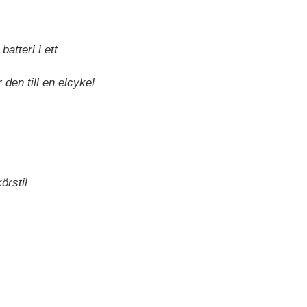
atteri i ett
den till en elcykel
̈rstil