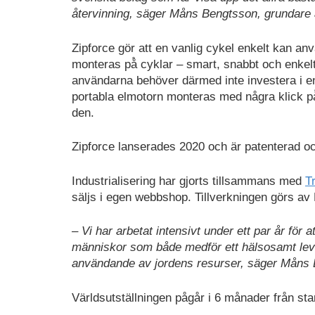
återvinning, säger Måns Bengtsson, grundare 
Zipforce gör att en vanlig cykel enkelt kan an
monteras på̊ cyklar – smart, snabbt och enkelt.
användarna behöver därmed inte investera i en
portabla elmotorn monteras med några klick på
den.
Zipforce lanserades 2020 och är patenterad o
Industrialisering har gjorts tillsammans med
Tr
säljs i egen webbshop. Tillverkningen görs av 
– Vi har arbetat intensivt under ett par år för 
människor som både medför ett hälsosamt levna
användande av jordens resurser, säger Måns
Världsutställningen pågår i 6 månader från sta