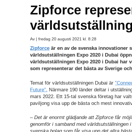
Zipforce represe
världsutställni
Av |
fredag 20 augusti 2021 kl. 8:28
Zipforce
är en av de svenska innovationer 
världsutställningen Expo 2020 i Dubai öppn
världsutställningen Expo 2020 i Dubai har 
som representerar det bästa av Sverige och
Temat för världsutställningen Dubai är
”Connec
Future”.
Närmare 190 länder deltar i utställnin
mars 2022. Ett 15-tal svenska företag har valts
paviljong visa upp de bästa och mest innovativ
– Det är enormt glädjande att Zipforce får mö
genomför i samband med världsutställningen i D
svenska bolag som får visa upp det allra bästa