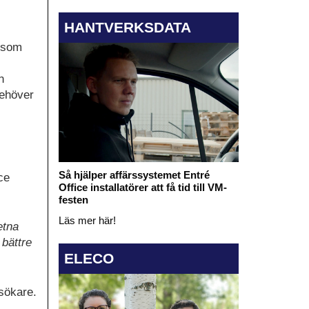
HANTVERKSDATA
r som
n
behöver
Så hjälper affärssystemet Entré
ce
Office installatörer att få tid till VM-
festen
Läs mer här!
etna
 bättre
ELECO
esökare.