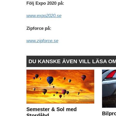
Följ Expo 2020 på̊:
www.expo2020.se
Zipforce på̊:
www.zipforce.se
DU KANSKE ÄVEN VILL LÄSA O
Semester & Sol med
Bilpr
Stordåhd