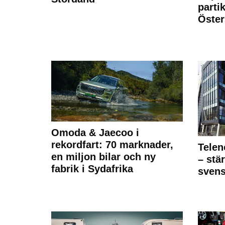
partik
Öste
Omoda & Jaecoo i
rekordfart: 70 marknader,
Telen
en miljon bilar och ny
– stä
fabrik i Sydafrika
sven