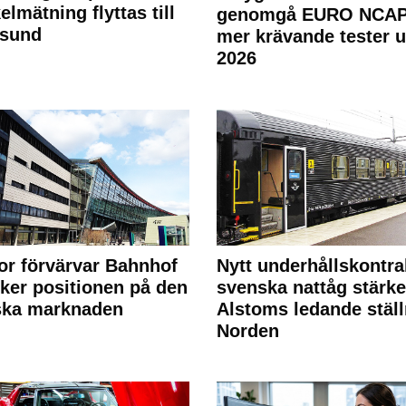
elmätning flyttas till
genomgå EURO NCAP
rsund
mer krävande tester 
2026
or förvärvar Bahnhof
Nytt underhållskontra
rker positionen på den
svenska nattåg stärke
ska marknaden
Alstoms ledande ställ
Norden