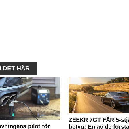
M DET HÄR
ZEEKR 7GT FÅR 5-stjä
ovningens pilot för
betyg: En av de första