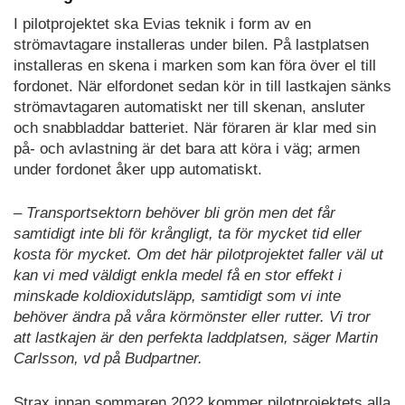
I pilotprojektet ska Evias teknik i form av en
strömavtagare installeras under bilen. På lastplatsen
installeras en skena i marken som kan föra över el till
fordonet. När elfordonet sedan kör in till lastkajen sänks
strömavtagaren automatiskt ner till skenan, ansluter
och snabbladdar batteriet. När föraren är klar med sin
på- och avlastning är det bara att köra i väg; armen
under fordonet åker upp automatiskt.
– Transportsektorn behöver bli grön men det får
samtidigt inte bli för krångligt, ta för mycket tid eller
kosta för mycket. Om det här pilotprojektet faller väl ut
kan vi med väldigt enkla medel få en stor effekt i
minskade koldioxidutsläpp, samtidigt som vi inte
behöver ändra på våra körmönster eller rutter. Vi tror
att lastkajen är den perfekta laddplatsen, säger Martin
Carlsson, vd på Budpartner.
Strax innan sommaren 2022 kommer pilotprojektets alla