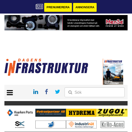
PRENUMERERA
ANNONSERA
START
KONTAKT
VÅRA ANDRA MAGASIN
PRENUMERERA
ANNONSERA