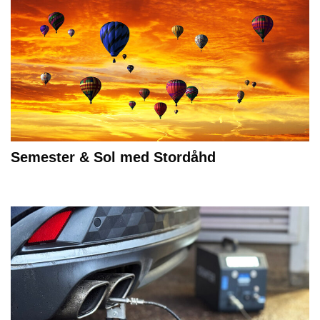
Semester & Sol med Stordåhd