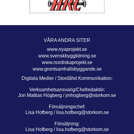
VÅRA ANDRA SITER
www.nyaprojekt.se
www.svenskbyggtidning.se
www.nordiskaprojekt.se
www.grontsamhallsbyggande.se
Digitala Medier / Stordåhd Kommunikation:
Verksamhetsansvarig/Chefredaktör:
Jon Mattias Högberg /
jmhogberg@storkom.se
Försäljningschef:
Lisa Hofberg /
lisa.hofberg@storkom.se
Försäljning:
Lisa Hofberg /
lisa.hofberg@storkom.se