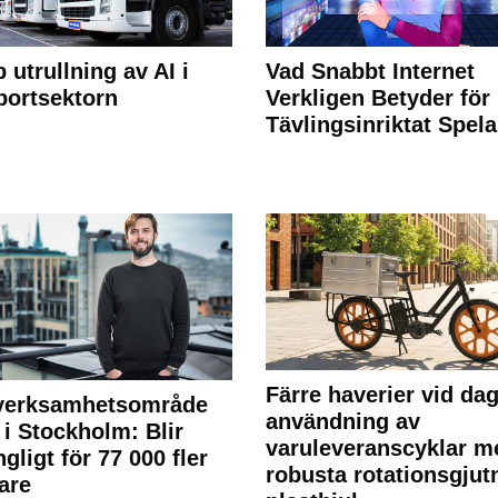
 utrullning av AI i
Vad Snabbt Internet
portsektorn
Verkligen Betyder för
Tävlingsinriktat Spel
Färre haverier vid dag
 verksamhetsområde
användning av
 i Stockholm: Blir
varuleveranscyklar m
ngligt för 77 000 fler
robusta rotationsgjut
are