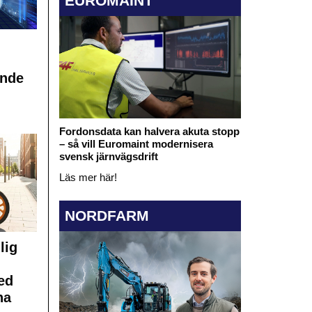
EUROMAINT
ande
Fordonsdata kan halvera akuta stopp
– så vill Euromaint modernisera
svensk järnvägsdrift
Läs mer här!
NORDFARM
lig
ed
na