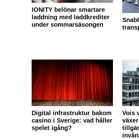
IONITY belönar smartare
laddning med laddkrediter
Snabb
under sommarsäsongen
trans
Digital infrastruktur bakom
Vois
casino i Sverige: vad håller
växer
spelet igång?
tillgä
invån