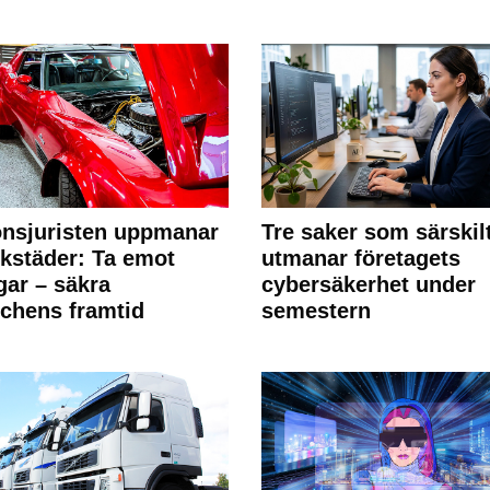
nsjuristen uppmanar
Tre saker som särskil
rkstäder: Ta emot
utmanar företagets
ngar – säkra
cybersäkerhet under
chens framtid
semestern