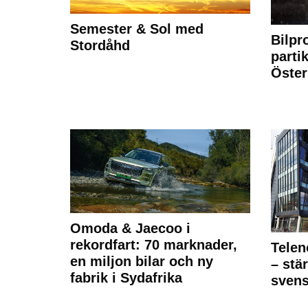
Semester & Sol med
Bilpr
Stordåhd
partik
Öste
Omoda & Jaecoo i
rekordfart: 70 marknader,
Telen
en miljon bilar och ny
– stä
fabrik i Sydafrika
sven