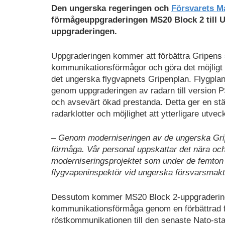
Den ungerska regeringen och
Försvarets M
förmågeuppgraderingen MS20 Block 2 till 
uppgraderingen.
Uppgraderingen kommer att förbättra Gripens 
kommunikationsförmågor och göra det möjligt a
det ungerska flygvapnets Gripenplan. Flygpla
genom uppgraderingen av radarn till version PS
och avsevärt ökad prestanda. Detta ger en stä
radarklotter och möjlighet att ytterligare utv
– Genom moderniseringen av de ungerska Gripe
förmåga. Vår personal uppskattar det nära oc
moderniseringsprojektet som under de femton år
flygvapeninspektör vid ungerska försvarsmakt
Dessutom kommer MS20 Block 2-uppgraderinge
kommunikationsförmåga genom en förbättrad f
röstkommunikationen till den senaste Nato-stan