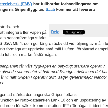
aterielverk (FMV)
har fullbordat förhandlingarna om
Ungerns Gripenflygplan.
Saab
kommer att leverera
strids- och
Dela
tt integrera fler vapen på
nets sensorförmåga stärks
-05/A Mk 4, som ger längre räckvidd vid följning av mål i lu
rkt förmåga att upptäcka små mål i luften, förbättrad dämpn
eckla luft- och markmålsförmågan.
nplanen får vårt flygvapen en betydligt starkare operativ
h givande samarbetet vi haft med Sverige såväl inom det här
 vi haft Gripen i operativ drift, säger generalmajor Nandor 
en.
n att stärka den ungerska Gripenflottans
unktion av Nato-datalänken Länk 16 och en uppdatering av
darden för säker kommunikation. IFF (förmåga till identifie