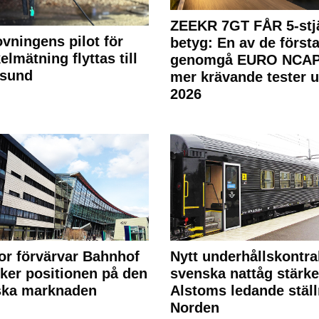
ZEEKR 7GT FÅR 5-stjä
ovningens pilot för
betyg: En av de första
elmätning flyttas till
genomgå EURO NCAP
rsund
mer krävande tester 
2026
or förvärvar Bahnhof
Nytt underhållskontra
rker positionen på den
svenska nattåg stärke
ska marknaden
Alstoms ledande ställ
Norden