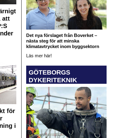
rnigt
 att
:S
under
Det nya förslaget från Boverket –
nästa steg för att minska
klimatavtrycket inom byggsektorn
Läs mer här!
GÖTEBORGS
DYKERITEKNIK
kt för
r
ning i