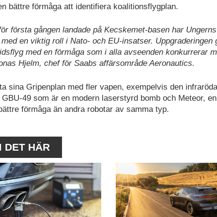
 bättre förmåga att identifiera koalitionsflygplan.
 för första gången landade på Kecskemet-basen har Ungerns
 med en viktig roll i Nato- och EU-insatser. Uppgraderingen 
stridsflyg med en förmåga som i alla avseenden konkurrerar m
Jonas Hjelm, chef för Saabs affärsområde Aeronautics.
ta sina Gripenplan med fler vapen, exempelvis den infraröd
d, GBU-49 som är en modern laserstyrd bomb och Meteor, en
bättre förmåga än andra robotar av samma typ.
M DET HÄR