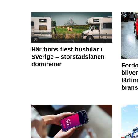
Här finns flest husbilar i
Sverige – storstadslänen
dominerar
Fordo
bilve
lärli
brans