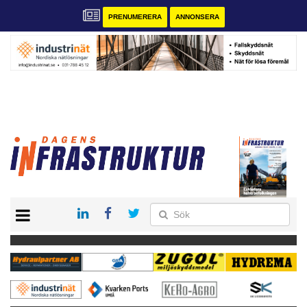
PRENUMERERA
ANNONSERA
START
KONTAKT
VÅRA ANDRA MAGASIN
PRENUMERERA
ANNONSERA