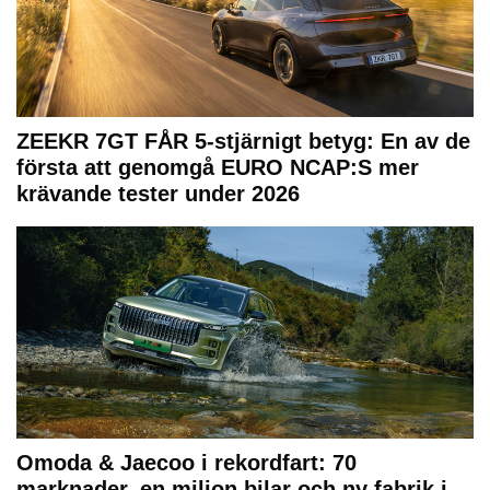
ZEEKR 7GT FÅR 5-stjärnigt betyg: En av de
första att genomgå EURO NCAP:S mer
krävande tester under 2026
Omoda & Jaecoo i rekordfart: 70
marknader, en miljon bilar och ny fabrik i