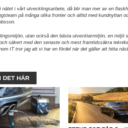
i nätet i vårt utvecklingsarbete, då blir man mer av en flaskh
lingsteam på många olika fronter och alltid med kundnyttan o
cobsson.
klingsmiljön, utan också den bästa utvecklarmiljön, en miljö
t och säkert med den senaste och mest framtidssäkra teknik
 IT tror jag att vi har en fördel när det gäller att hitta näs
M DET HÄR