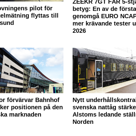
ZEEKR 7GT FÅR 5-stjä
ovningens pilot för
betyg: En av de första
elmätning flyttas till
genomgå EURO NCAP
rsund
mer krävande tester 
2026
or förvärvar Bahnhof
Nytt underhållskontra
rker positionen på den
svenska nattåg stärke
ska marknaden
Alstoms ledande ställ
Norden