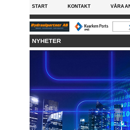
START
KONTAKT
VÅRA A
NYHETER