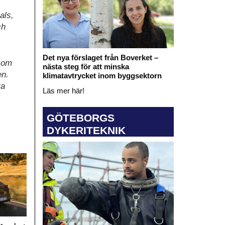
als,
ch
Det nya förslaget från Boverket –
 som
nästa steg för att minska
en.
klimatavtrycket inom byggsektorn
ta
Läs mer här!
GÖTEBORGS
DYKERITEKNIK