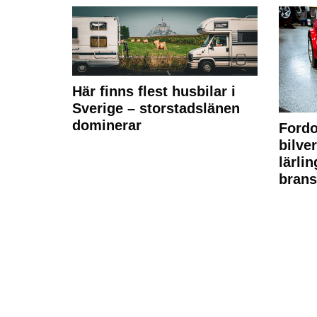
Här finns flest husbilar i
Sverige – storstadslänen
dominerar
Fordo
bilve
lärli
brans