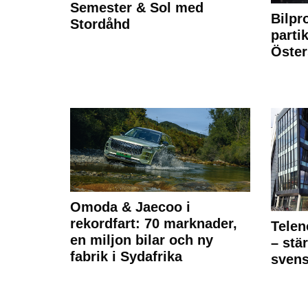
Semester & Sol med
Bilpr
Stordåhd
partik
Öste
Omoda & Jaecoo i
rekordfart: 70 marknader,
Telen
en miljon bilar och ny
– stä
fabrik i Sydafrika
sven