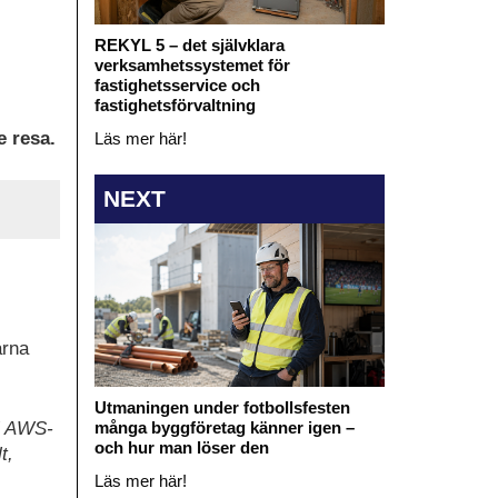
REKYL 5 – det självklara
verksamhetssystemet för
fastighetsservice och
fastighetsförvaltning
e resa.
Läs mer här!
NEXT
arna
Utmaningen under fotbollsfesten
 i AWS-
många byggföretag känner igen –
och hur man löser den
t,
Läs mer här!