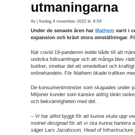
utmaningarna
Av |
fredag 4 november 2022 kl. 8:59
Under de senaste åren har
Mathem
varit i c
expansion och krävt stora omställningar. Fö
När covid-19-pandemin ledde både till att mä
undvika folksamlingar och att många blev rädda
butiker, innebar det ett omedelbart och kraftig
onlinehandeln. För Mathem ökade trafiken med
De konsumentmönster som skapades under pan
Miljoner kunder som kanske aldrig tänkt tanke
och bekvämligheten med det.
– Vi har alltid byggt för att kunna skala upp v
molnet designad för att vi ska kunna hantera al
säger Lars Jacobsson, Head of Infrastructur