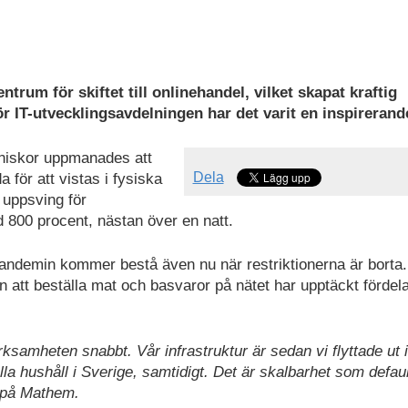
entrum för skiftet till onlinehandel, vilket skapat kraftig
r IT-utvecklingsavdelningen har det varit en inspirerand
nniskor uppmanades att
Dela
 för att vistas i fysiska
t uppsving för
 800 procent, nästan över en natt.
demin kommer bestå även nu när restriktionerna är borta.
n att beställa mat och basvaror på nätet har upptäckt fördel
erksamheten snabbt. Vår infrastruktur är sedan vi flyttade ut
la hushåll i Sverige, samtidigt. Det är skalbarhet som defaul
e på Mathem.