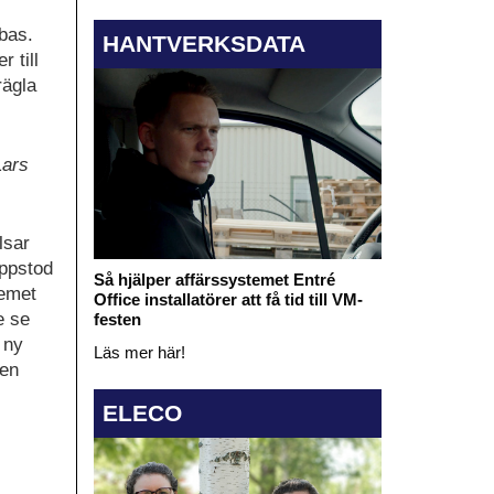
bas.
HANTVERKSDATA
 till
rägla
Lars
lsar
uppstod
Så hjälper affärssystemet Entré
temet
Office installatörer att få tid till VM-
e se
festen
 ny
Läs mer här!
gen
ELECO