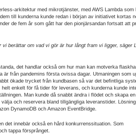
verless-arkitektur med mikrotjänster, med AWS Lambda som 
dem till kunderna kunde redan i början av initiativet kortas ner
under de fem år som gått har den pionjärsandan fortsatt att p
är vi berättar om vad vi gör är hur långt fram vi ligger, säger 
standa, det handlar också om hur man kan motverka flaskha
ta är från pandemins första ovissa dagar. Utmaningen som 
abbt ökade trycket från kundbasen så var det befintliga sys
helt enkelt för få tider för leverans, och kunderna kunde int
ställningen. Man kunde då snabbt ändra i flödet och skapa en
älja och reservera bland tillgängliga leveranstider. Lösnin
mazon DynamoDB och Amazon EventBridge.
 men det innebär också en hård konkurrenssituation. Som
 och tappa försprånget.