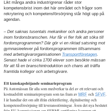
Likt många andra industrigrenar råder stor
kompetensbrist inom det här området och frågor som
rekrytering och kompetensförsörjning står högt upp på
agendan.
– Det saknas tusentals mekaniker och andra personer
inom fordonsbranschen. Hur får vi fler folk att söka till
fordonsprogrammen? Där gör vi en riktad satsning mot
gymnasieelever på fordonsprogrammen tillsammans
med arbetsgivarorganisationen
Transportföretagen
.
Senast hade vi cirka 1700 elever som besökte mässan
för att få en branschintroduktion och chans att träffa
framtida kollegor och arbetsgivare.
Ett kunskapshöjande seminarieprogram
På Automässan får alla som medverkar ta del av ett relevant och
kostnadsfritt seminarieprogram som tas fram av
och
.
MRF
SFVF
I år handlar det om allt ifrån elektrifiering, digitalisering och
kompetensförsörjning till leveransstörningar. Även det nya beslutet
från EU-kommissionen om SERMI-certifiering kommer att