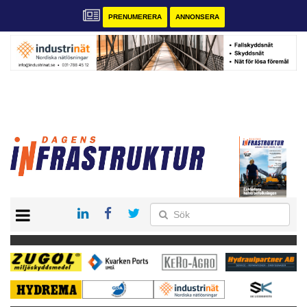
PRENUMERERA
ANNONSERA
START
KONTAKT
VÅRA ANDRA MAGASIN
PRENUMERERA
ANNONSERA