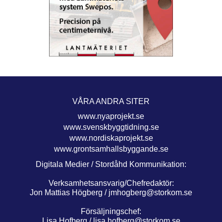
VÅRA ANDRA SITER
www.nyaprojekt.se
www.svenskbyggtidning.se
www.nordiskaprojekt.se
www.grontsamhallsbyggande.se
Digitala Medier / Stordåhd Kommunikation:
Verksamhetsansvarig/Chefredaktör:
Jon Mattias Högberg /
jmhogberg@storkom.se
Försäljningschef:
Lisa Hofberg /
lisa.hofberg@storkom.se