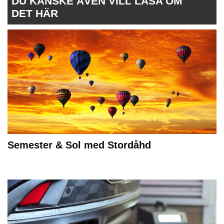
DU KANSKE ÄVEN VILL LÄSA OM
DET HÄR
Semester & Sol med Stordåhd