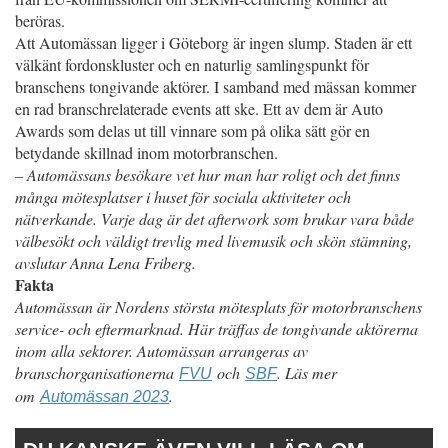
beröras.
Att Automässan ligger i Göteborg är ingen slump. Staden är ett
välkänt fordonskluster och en naturlig samlingspunkt för
branschens tongivande aktörer. I samband med mässan kommer
en rad branschrelaterade events att ske. Ett av dem är Auto
Awards som delas ut till vinnare som på olika sätt gör en
betydande skillnad inom motorbranschen.
– Automässans besökare vet hur man har roligt och det finns
många mötesplatser i huset för sociala aktiviteter och
nätverkande. Varje dag är det afterwork som brukar vara både
välbesökt och väldigt trevlig med livemusik och skön stämning,
avslutar Anna Lena Friberg.
Fakta
Automässan är Nordens största mötesplats för motorbranschens
service- och eftermarknad. Här träffas de tongivande aktörerna
inom alla sektorer. Automässan arrangeras av
branschorganisationerna
och
. Läs mer
FVU
SBF
om
.
Automässan 2023