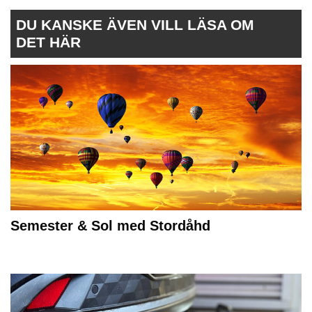
DU KANSKE ÄVEN VILL LÄSA OM
DET HÄR
Semester & Sol med Stordåhd