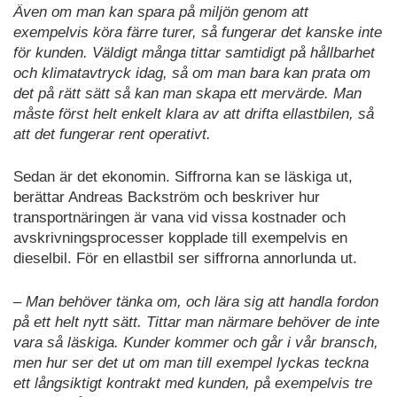
Även om man kan spara på miljön genom att
exempelvis köra färre turer, så fungerar det kanske inte
för kunden. Väldigt många tittar samtidigt på hållbarhet
och klimatavtryck idag, så om man bara kan prata om
det på rätt sätt så kan man skapa ett mervärde. Man
måste först helt enkelt klara av att drifta ellastbilen, så
att det fungerar rent operativt.
Sedan är det ekonomin. Siffrorna kan se läskiga ut,
berättar Andreas Backström och beskriver hur
transportnäringen är vana vid vissa kostnader och
avskrivningsprocesser kopplade till exempelvis en
dieselbil. För en ellastbil ser siffrorna annorlunda ut.
– Man behöver tänka om, och lära sig att handla fordon
på ett helt nytt sätt. Tittar man närmare behöver de inte
vara så läskiga. Kunder kommer och går i vår bransch,
men hur ser det ut om man till exempel lyckas teckna
ett långsiktigt kontrakt med kunden, på exempelvis tre