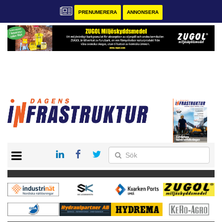
PRENUMERERA
ANNONSERA
START
KONTAKT
VÅRA ANDRA MAGASIN
PRENUMERERA
ANNONSERA