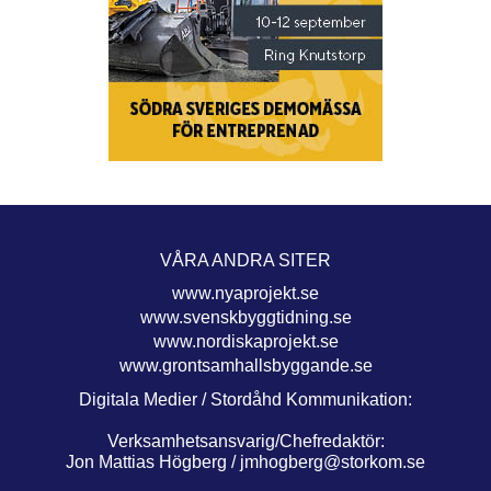
VÅRA ANDRA SITER
www.nyaprojekt.se
www.svenskbyggtidning.se
www.nordiskaprojekt.se
www.grontsamhallsbyggande.se
Digitala Medier / Stordåhd Kommunikation:
Verksamhetsansvarig/Chefredaktör:
Jon Mattias Högberg /
jmhogberg@storkom.se