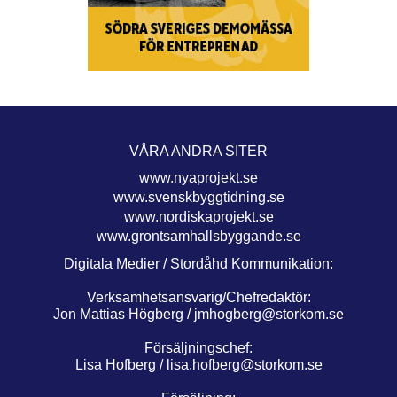
VÅRA ANDRA SITER
www.nyaprojekt.se
www.svenskbyggtidning.se
www.nordiskaprojekt.se
www.grontsamhallsbyggande.se
Digitala Medier / Stordåhd Kommunikation:
Verksamhetsansvarig/Chefredaktör:
Jon Mattias Högberg /
jmhogberg@storkom.se
Försäljningschef:
Lisa Hofberg /
lisa.hofberg@storkom.se