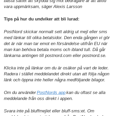
bästa sättet att skydda sig mot bedragare är att alltid
vara uppmärksam, säger Alexis Larsson
Tips på hur du undviker att bli lurad:
PostNord skickar normalt sett aldrig ut mejl eller sms
med länkar till olika betalsidor. Den enda gången vi gör
det är när man tar emot en försändelse utifrån EU när
man kan behöva betala moms och ibland tull. Då går
länkarna antingen till postnord.com eller postnord.se.
Klicka inte på länkar om du är osäker på vart de leder.
Radera i stället meddelandet direkt utan att följa någon
länk och öppna inte heller några medföljande bilagor.
Om du använder
PostNords app
kan du oftast se alla
meddelande från oss direkt i appen.
Svara inte på bluffmejlet eller bluff-sms:et. Om