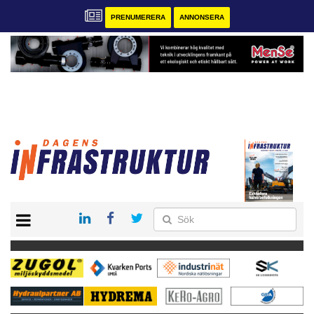
PRENUMERERA
ANNONSERA
START
KONTAKT
VÅRA ANDRA MAGASIN
PRENUMERERA
ANNONSERA