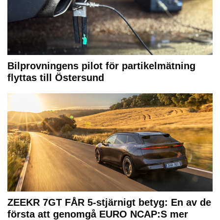
Bilprovningens pilot för partikelmätning
flyttas till Östersund
ZEEKR 7GT FÅR 5-stjärnigt betyg: En av de
första att genomgå EURO NCAP:S mer