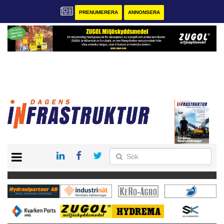
PRENUMERERA
ANNONSERA
START
KONTAKT
VÅRA ANDRA MAGASIN
PRENUMERERA
ANNONSERA