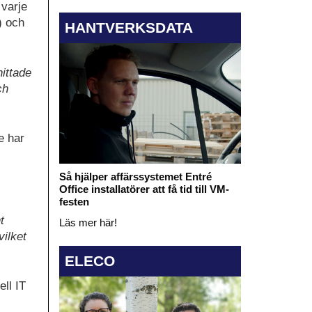
 varje
) och
HANTVERKSDATA
hittade
ch
e har
Så hjälper affärssystemet Entré
Office installatörer att få tid till VM-
festen
t
Läs mer här!
vilket
ELECO
ll IT