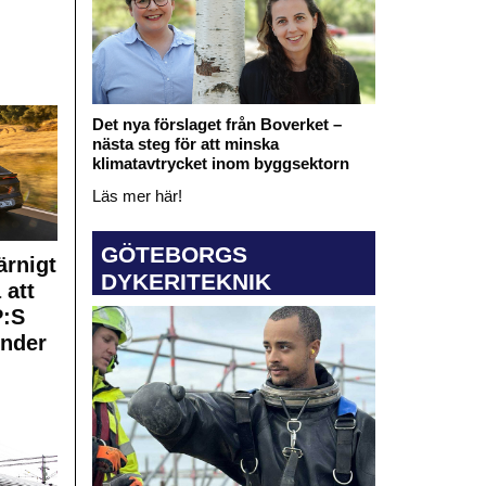
Det nya förslaget från Boverket –
nästa steg för att minska
klimatavtrycket inom byggsektorn
Läs mer här!
GÖTEBORGS
rnigt
DYKERITEKNIK
 att
:S
under