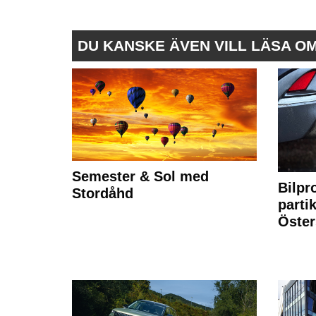
DU KANSKE ÄVEN VILL LÄSA O
Semester & Sol med
Bilpr
Stordåhd
partik
Öste