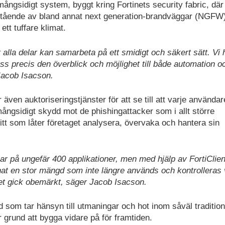
mångsidigt system, byggt kring Fortinets security fabric, där
estående av bland annat next generation-brandväggar (NGFW
ett tuffare klimat.
r alla delar kan samarbeta på ett smidigt och säkert sätt. Vi 
ss precis den överblick och möjlighet till både automation o
Jacob Isacson.
även auktoriseringstjänster för att se till att varje användar
 mångsidigt skydd mot de phishingattacker som i allt större
itt som låter företaget analysera, övervaka och hantera sin
ar på ungefär 400 applikationer, men med hjälp av FortiClien
nnat en stor mängd som inte längre används och kontrolleras 
det gick obemärkt, säger Jacob Isacson.
 som tar hänsyn till utmaningar och hot inom såväl traditione
 grund att bygga vidare på för framtiden.