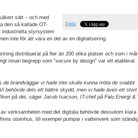
säkert sätt – och med
Dela
era den så kallade OT-
industriella styrsystem
men inte för att vara en del av en digitalisering.
stning distribuerat på fler än 200 olika platser och som i mån
ngt innan begrepp som ”secure by design” var ett etablerat
vis de brandväggar vi hade inte skulle kunna möta de snabbt
Vi behövde dels ett bättre skydd, men vi hade även ett stor
fiken på det, säger Jacob Isacson, IT-chef på Falu Energi & 
n av verksamheten med det digitala behövde dessutom klara 
finns utomhus, till exempel pumpar i vattenverk som ständig