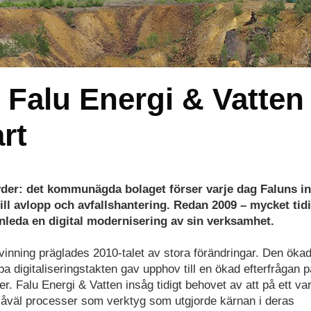
e Falu Energi & Vatten
rt
der: det kommunägda bolaget förser varje dag Faluns i
till avlopp och avfallshantering. Redan 2009 – mycket tidi
 inleda en digital modernisering av sin verksamhet.
inning präglades 2010-talet av stora förändringar. Den öka
digitaliseringstakten gav upphov till en ökad efterfrågan p
ter. Falu Energi & Vatten insåg tidigt behovet av att på ett v
 såväl processer som verktyg som utgjorde kärnan i deras