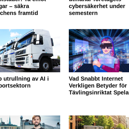
ngar – säkra
cybersäkerhet under
chens framtid
semestern
 utrullning av AI i
Vad Snabbt Internet
portsektorn
Verkligen Betyder för
Tävlingsinriktat Spel