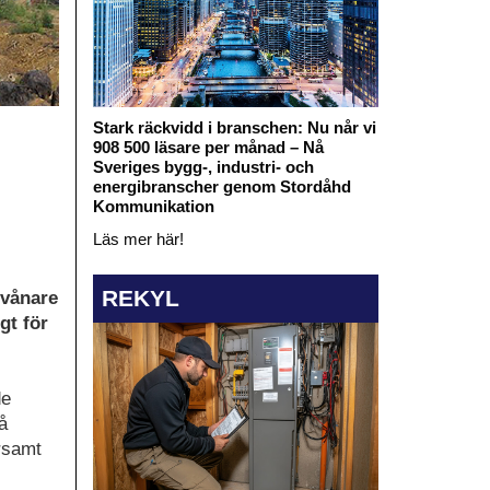
Stark räckvidd i branschen: Nu når vi
908 500 läsare per månad – Nå
Sveriges bygg-, industri- och
energibranscher genom Stordåhd
Kommunikation
Läs mer här!
REKYL
nvånare
gt för
de
å
arsamt