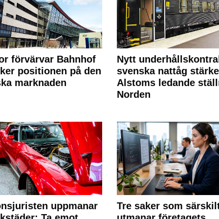
or förvärvar Bahnhof
Nytt underhållskontra
rker positionen på den
svenska nattåg stärke
ska marknaden
Alstoms ledande ställ
Norden
nsjuristen uppmanar
Tre saker som särskil
rkstäder: Ta emot
utmanar företagets