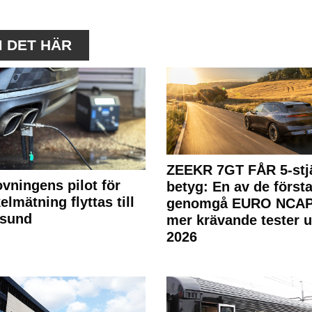
M DET HÄR
ZEEKR 7GT FÅR 5-stjä
ovningens pilot för
betyg: En av de första
elmätning flyttas till
genomgå EURO NCAP
rsund
mer krävande tester 
2026