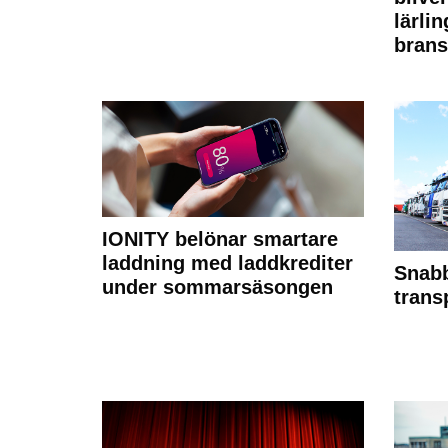
lärli
brans
IONITY belönar smartare
laddning med laddkrediter
Snabb
under sommarsäsongen
trans