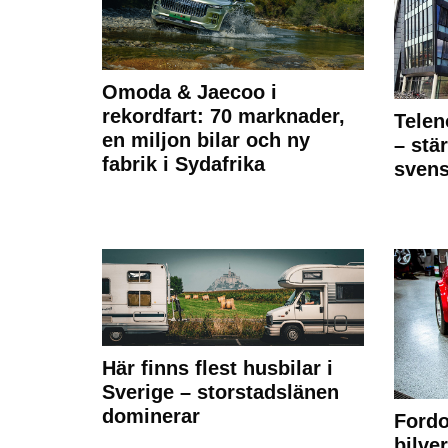
Omoda & Jaecoo i
rekordfart: 70 marknader,
Telen
en miljon bilar och ny
– stä
fabrik i Sydafrika
sven
Här finns flest husbilar i
Sverige – storstadslänen
dominerar
Fordo
bilve