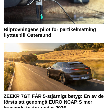
Bilprovningens pilot för partikelmätning
flyttas till Östersund
ZEEKR 7GT FÅR 5-stjärnigt betyg: En av de
första att genomgå EURO NCAP:S mer
krävande tester under 2026