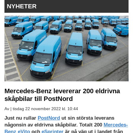
NYHETER
Mercedes-Benz levererar 200 eldrivna
skåpbilar till PostNord
Av |
tisdag 22 november 2022 kl. 10:44
Just nu rullar
PostNord
ut sin största leverans
någonsin av eldrivna skåpbilar. Totalt 200
Mercedes-
Benz eVito
och
eSprinter
är på väg ut i landet från