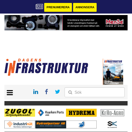
PRENUMERERA
ANNONSERA
START
KONTAKT
VÅRA ANDRA MAGASIN
PRENUMERERA
ANNONSERA