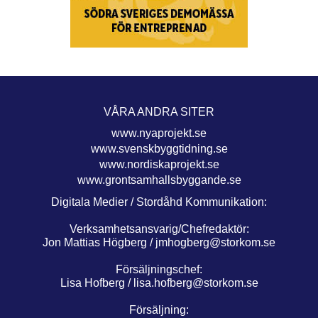
VÅRA ANDRA SITER
www.nyaprojekt.se
www.svenskbyggtidning.se
www.nordiskaprojekt.se
www.grontsamhallsbyggande.se
Digitala Medier / Stordåhd Kommunikation:
Verksamhetsansvarig/Chefredaktör:
Jon Mattias Högberg /
jmhogberg@storkom.se
Försäljningschef:
Lisa Hofberg /
lisa.hofberg@storkom.se
Försäljning: