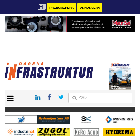
PRENUMERERA
ANNONSERA
START
KONTAKT
VÅRA ANDRA MAGASIN
PRENUMERERA
ANNONSERA