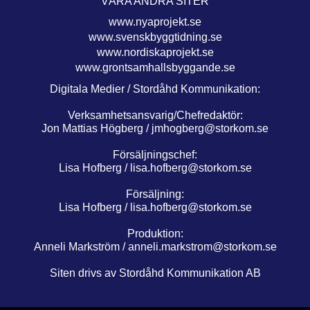
VÅRA ANDRA SITER
www.nyaprojekt.se
www.svenskbyggtidning.se
www.nordiskaprojekt.se
www.grontsamhallsbyggande.se
Digitala Medier / Stordåhd Kommunikation:
Verksamhetsansvarig/Chefredaktör:
Jon Mattias Högberg /
jmhogberg@storkom.se
Försäljningschef:
Lisa Hofberg /
lisa.hofberg@storkom.se
Försäljning:
Lisa Hofberg /
lisa.hofberg@storkom.se
Produktion:
Anneli Markström /
anneli.markstrom@storkom.se
Siten drivs av Stordåhd Kommunikation AB