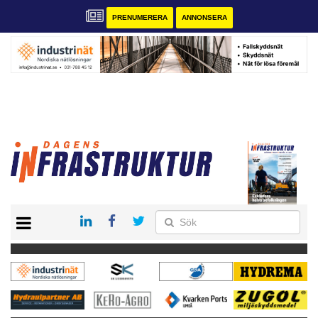
PRENUMERERA
ANNONSERA
START
KONTAKT
VÅRA ANDRA MAGASIN
PRENUMERERA
ANNONSERA