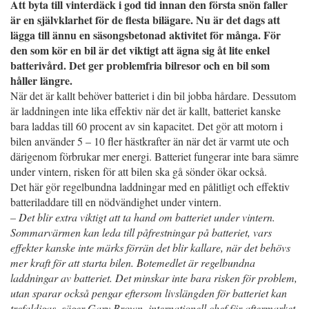
Att byta till vinterdäck i god tid innan den första snön faller
är en självklarhet för de flesta bilägare. Nu är det dags att
lägga till ännu en säsongsbetonad aktivitet för många. För
den som kör en bil är det viktigt att ägna sig åt lite enkel
batterivård. Det ger problemfria bilresor och en bil som
håller längre.
När det är kallt behöver batteriet i din bil jobba hårdare. Dessutom
är laddningen inte lika effektiv när det är kallt, batteriet kanske
bara laddas till 60 procent av sin kapacitet. Det gör att motorn i
bilen använder 5 – 10 fler hästkrafter än när det är varmt ute och
därigenom förbrukar mer energi. Batteriet fungerar inte bara sämre
under vintern, risken för att bilen ska gå sönder ökar också.
Det här gör regelbundna laddningar med en pålitligt och effektiv
batteriladdare till en nödvändighet under vintern.
– Det blir extra viktigt att ta hand om batteriet under vintern.
Sommarvärmen kan leda till påfrestningar på batteriet, vars
effekter kanske inte märks förrän det blir kallare, när det behövs
mer kraft för att starta bilen. Botemedlet är regelbundna
laddningar av batteriet. Det minskar inte bara risken för problem,
utan sparar också pengar eftersom livslängden för batteriet kan
trefaldigas, säger Gary Brown, internationell chef för aftermarket