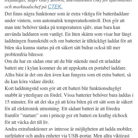
och marknadschef på
CTEK.
Det finns några funktioner som är extra viktiga för batteriladdare
under vintern, som automatisk temperaturkontroll. Den gör att
man inte behöver tänka på temperaturen själv, utan bara kan
använda laddaren som vanligt. En liten skärm som visar hur långt
laddningen framskridit och om batteriet är tillräckligt laddat för att
bilen ska kunna startas på ett säkert sätt bidrar också till mer
problemfria bilresor.
Om du har en sådan otur att du blir stående med ett urladdat
batteri ute i kylan kommer du att uppskatta en portabel laddare.
Allra bäst är det om den även kan fungera som ett extra batteri, så
du kan köra vidare direkt.
Kort laddningstid som gör att ett batteri blir funktionsdugligt
snabbt är ytterligare en fördel. Vissa batterier behöver bara laddas i
15 minuter, för att det ska gå att köra bilen på ett sätt som är säkert
för all elektronisk utrustning. Ett sådant batteri är att föredra
framför ”startare” som i princip ger ett batteri en kraftig elchock
för att väcka det till liv.
Andra extrafunktioner av intresse är möjligheten att ladda mobiler,
surfplattor och andra enheter via USB-portar. Men allra viktigast