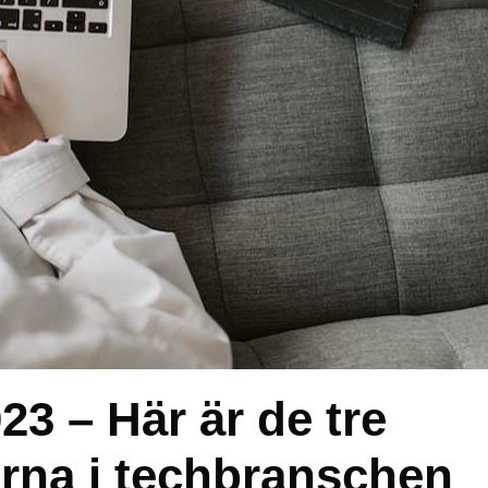
3 – Här är de tre
erna i techbranschen