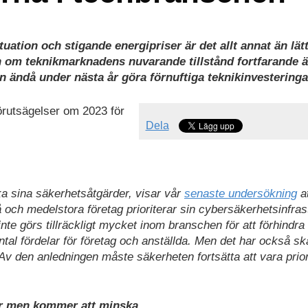
tion och stigande energipriser är det allt annat än lätt
n om teknikmarknadens nuvarande tillstånd fortfarande ä
n ändå under nästa år göra förnuftiga teknikinvesteringa
rutsägelser om 2023 för
Dela
ka sina säkerhetsåtgärder, visar vår
senaste undersökning
at
och medelstora företag prioriterar sin cybersäkerhetsinfras
inte görs tillräckligt mycket inom branschen för att förhindra
ntal fördelar för företag och anställda. Men det har också sk
 Av den anledningen måste säkerheten fortsätta att vara prior
år men kommer att minska