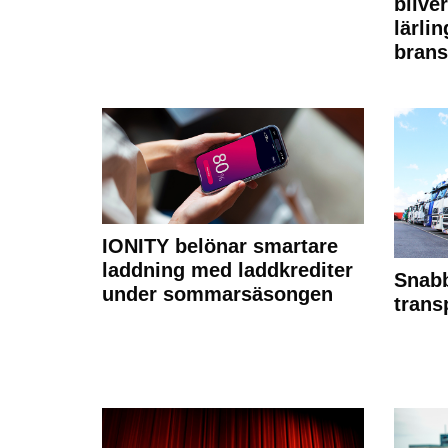
bilve
lärli
brans
IONITY belönar smartare
laddning med laddkrediter
Snabb
under sommarsäsongen
trans