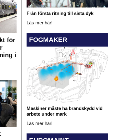
Från första ritning till sista dyk
Läs mer här!
FOGMAKER
kt för
r
ning i
Maskiner måste ha brandskydd vid
arbete under mark
Läs mer här!
t