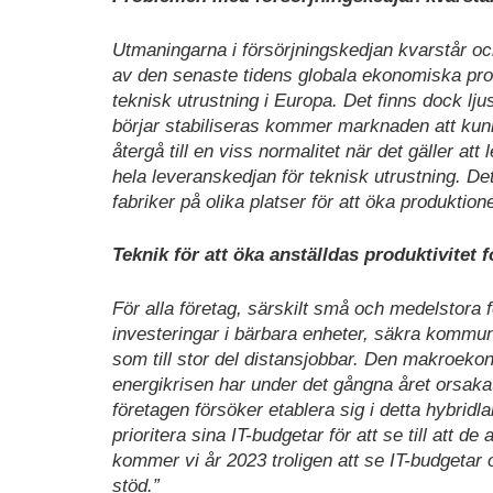
Utmaningarna i försörjningskedjan kvarstår och
av den senaste tidens globala ekonomiska prob
teknisk utrustning i Europa. Det finns dock lju
börjar stabiliseras kommer marknaden att kunna
återgå till en viss normalitet när det gäller a
hela leveranskedjan för teknisk utrustning. Det
fabriker på olika platser för att öka produkti
Teknik för att öka anställdas produktivitet f
För alla företag, särskilt små och medelstora f
investeringar i bärbara enheter, säkra kommunik
som till stor del distansjobbar. Den makroek
energikrisen har under det gångna året orsakat
företagen försöker etablera sig i detta hybridla
prioritera sina IT-budgetar för att se till att de
kommer vi år 2023 troligen att se IT-budgetar omp
stöd.”