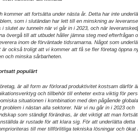
 kommer att fortsätta under nästa år. Detta har inte underlä
lem, som i slutändan har lett till en minskning av leverans
s i slutet av tunneln när vi går in i 2023, och när leveransked
 övergå till att utbudet håller jämna steg med efterfrågan 
tt leverera inom de förväntade tidsramarna. Något som underlä
 är också troligt att vi kommer att få se fler företag öppna n
onen och minska sårbarheten.
ortsatt populärt
öretag, är all form av förlorad produktivitet kostsam därför ä
ationsverktyg och tillbehör till enheter extra viktig för per
onomiska situationen i kombination med den pågående global
 problem i nästan alla sektorer. När vi nu går in i 2023 och
ndskap som ständigt förändras, är det viktigt att man fortsätt
 anställda är rustade för att klara sig. För att underlätta detta
rioriteras till mer tillförlitliga tekniska lösningar och ökat 