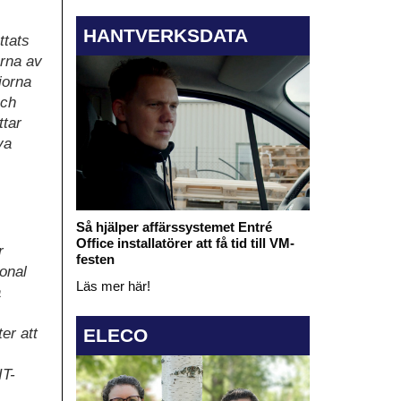
HANTVERKSDATA
ttats
erna av
jorna
och
ttar
ya
Så hjälper affärssystemet Entré
Office installatörer att få tid till VM-
r
festen
sonal
Läs mer här!
a
ELECO
er att
IT-