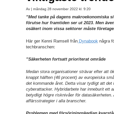
Av |
måndag 28 november 2022 kl. 9:20
”Med tanke på dagens makroekonomiska situa
förutse hur framtiden ser ut 2023. Men äve
osäkert inom vissa sektorer måste företage
Här ger Kenni Ramsell från
Dynabook
några fö
techbranschen:
”Säkerheten fortsatt prioriterat område
Medan stora organisationer strävar efter att ö
knappt hälften (46 procent) av europeiska små 
det kommande året. Detta visar tydligt att det 
cyberattacker. Hybridarbete har inneburit ett a
betydligt högre risknivåer för datasäkerheten.
affärsstrategier i alla branscher.
Problemen med försörjningskedjan kvarst