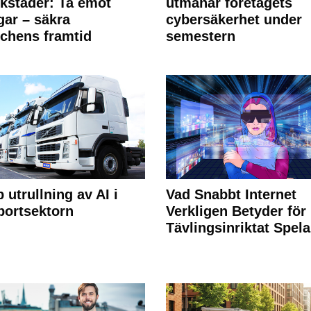
rkstäder: Ta emot
utmanar företagets
ngar – säkra
cybersäkerhet under
chens framtid
semestern
 utrullning av AI i
Vad Snabbt Internet
portsektorn
Verkligen Betyder för
Tävlingsinriktat Spel