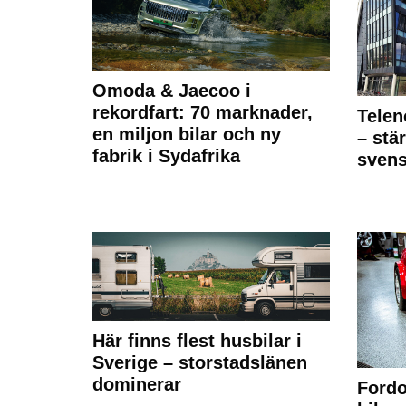
Omoda & Jaecoo i
rekordfart: 70 marknader,
Telen
en miljon bilar och ny
– stä
fabrik i Sydafrika
sven
Här finns flest husbilar i
Sverige – storstadslänen
dominerar
Fordo