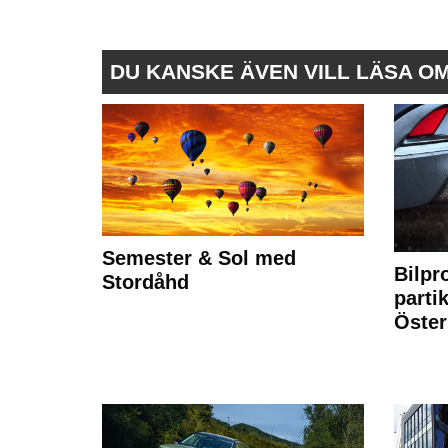
DU KANSKE ÄVEN VILL LÄSA O
Semester & Sol med
Bilpr
Stordåhd
partik
Öste