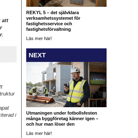
REKYL 5 – det självklara
verksamhetssystemet för
 att
fastighetsservice och
r
fastighetsförvaltning
r.
Läs mer här!
NEXT
t
truktur
apat
Utmaningen under fotbollsfesten
iterad i
många byggföretag känner igen –
och hur man löser den
Läs mer här!