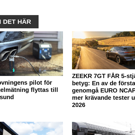
M DET HÄR
ZEEKR 7GT FÅR 5-stjä
ovningens pilot för
betyg: En av de första
elmätning flyttas till
genomgå EURO NCAP
rsund
mer krävande tester 
2026