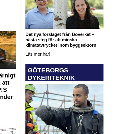
Det nya förslaget från Boverket –
nästa steg för att minska
klimatavtrycket inom byggsektorn
Läs mer här!
GÖTEBORGS
rnigt
DYKERITEKNIK
 att
:S
under