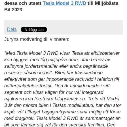
dessa och utsett
Tesla Model 3 RWD
till Miljöbästa
Bil 2023.
Dela
Juryns motivering till vinnaren:
”Med Tesla Model 3 RWD visar Tesla att elbilsbatterier
kan byggas med låg miljöpåverkan, utan behov av
sällsynta jordartsmetaller eller andra begränsade
resurser såsom kobolt. Bilen har klassledande
effektivitet som ger imponerande räckvidd i relation till
batteripaketets storlek. Den är teknikledande i sitt
segment och visar vägen för hur väl integrerad
mjukvara kan förstärka bilupplevelsen. Trots att Model
3 är den minsta bilen i Teslas modellutbud, har den stor
kupé, väl tilltaget bagageutrymme samt möjlig att förse
med dragkrok. Tesla Model 3 RWD är sammantaget en
bil som lämpar sig väl för den svenska familjen. Den