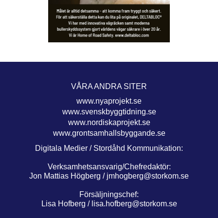
VÅRA ANDRA SITER
www.nyaprojekt.se
www.svenskbyggtidning.se
www.nordiskaprojekt.se
www.grontsamhallsbyggande.se
Digitala Medier / Stordåhd Kommunikation:
Verksamhetsansvarig/Chefredaktör:
Jon Mattias Högberg /
jmhogberg@storkom.se
Försäljningschef:
Lisa Hofberg /
lisa.hofberg@storkom.se