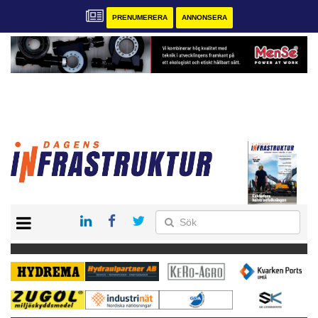
PRENUMERERA
ANNONSERA
START
KONTAKT
VÅRA ANDRA MAGASIN
PRENUMERERA
ANNONSERA