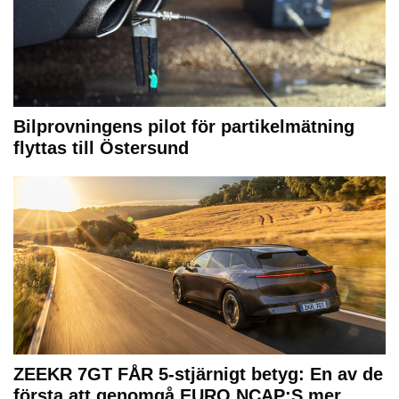
Bilprovningens pilot för partikelmätning
flyttas till Östersund
ZEEKR 7GT FÅR 5-stjärnigt betyg: En av de
första att genomgå EURO NCAP:S mer