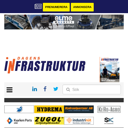
PRENUMERERA
ANNONSERA
START
KONTAKT
VÅRA ANDRA MAGASIN
PRENUMERERA
ANNONSERA