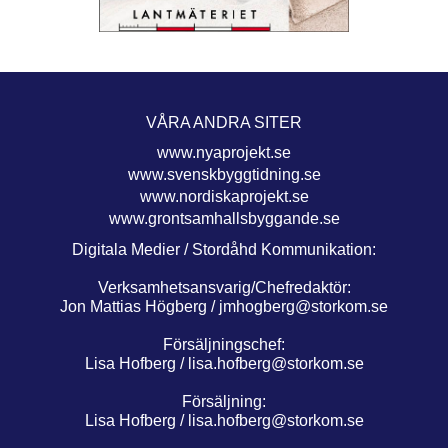
VÅRA ANDRA SITER
www.nyaprojekt.se
www.svenskbyggtidning.se
www.nordiskaprojekt.se
www.grontsamhallsbyggande.se
Digitala Medier / Stordåhd Kommunikation:
Verksamhetsansvarig/Chefredaktör:
Jon Mattias Högberg /
jmhogberg@storkom.se
Försäljningschef:
Lisa Hofberg /
lisa.hofberg@storkom.se
Försäljning:
Lisa Hofberg /
lisa.hofberg@storkom.se