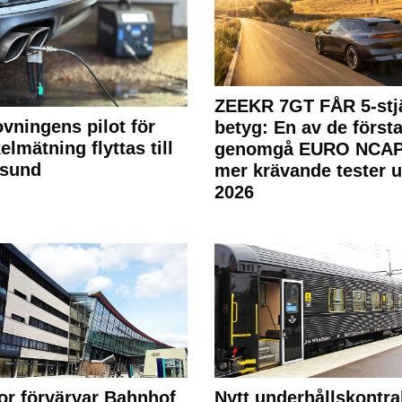
ZEEKR 7GT FÅR 5-stjä
ovningens pilot för
betyg: En av de första
elmätning flyttas till
genomgå EURO NCAP
rsund
mer krävande tester 
2026
or förvärvar Bahnhof
Nytt underhållskontra