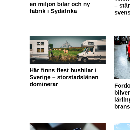
en miljon bilar och ny
– stä
fabrik i Sydafrika
sven
Här finns flest husbilar i
Sverige – storstadslänen
dominerar
Fordo
bilve
lärli
brans