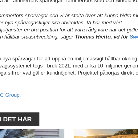
rna är Tammerfors spårvägar, Tammerfors stad och Birkala 
Tammerfors spårvägar och vi är stolta över att kunna bidra m
ter nya spårvagnslinjer ska utvecklas. Vi har med vårt
ötjänster en bra position för att vara rådgivare när det gälle
en hållbar stadsutveckling, säger
Thomas Hietto, vd för
Sw
 nya spårvägar för att uppnå en miljömässigt hållbar ökning
rvägssystemet togs i bruk 2021, med cirka 10 miljoner geno
a siffror vad gäller kundnöjdhet. Projektet påbörjas direkt 
C Group.
M DET HÄR