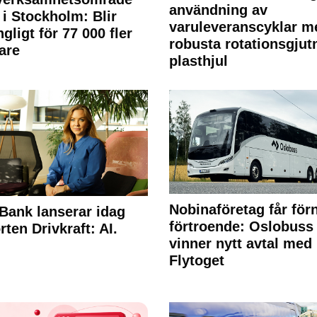
användning av
 i Stockholm: Blir
varuleveranscyklar m
ngligt för 77 000 fler
robusta rotationsgjut
are
plasthjul
Nobinaföretag får för
Bank lanserar idag
förtroende: Oslobuss
rten Drivkraft: AI.
vinner nytt avtal med
Flytoget