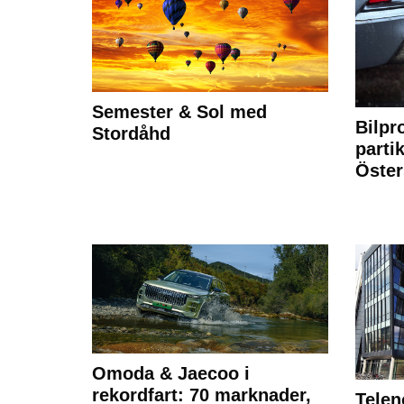
Semester & Sol med
Bilpr
Stordåhd
partik
Öste
Omoda & Jaecoo i
rekordfart: 70 marknader,
Telen