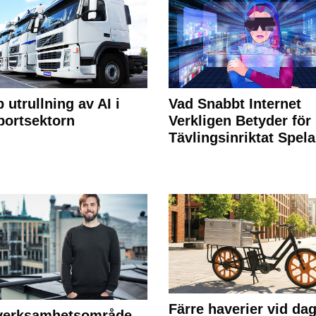
 utrullning av AI i
Vad Snabbt Internet
portsektorn
Verkligen Betyder för
Tävlingsinriktat Spel
Färre haverier vid dag
 verksamhetsområde