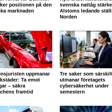
rker positionen på den
svenska nattåg stärke
ska marknaden
Alstoms ledande ställ
Norden
nsjuristen uppmanar
Tre saker som särskil
rkstäder: Ta emot
utmanar företagets
ngar – säkra
cybersäkerhet under
chens framtid
semestern