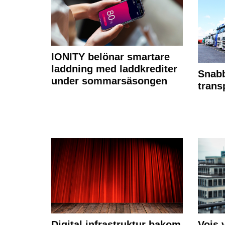
IONITY belönar smartare
laddning med laddkrediter
Snabb
under sommarsäsongen
trans
Digital infrastruktur bakom
Vois