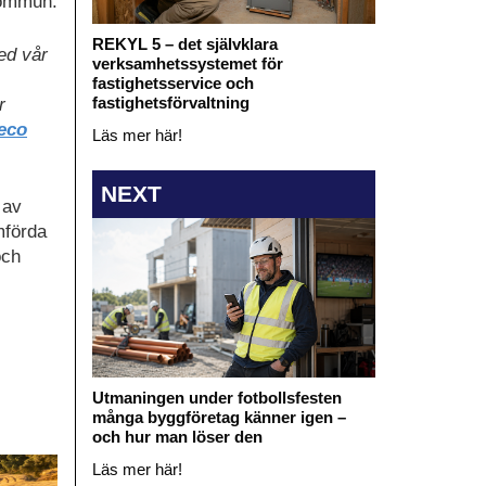
kommun.
REKYL 5 – det självklara
ed vår
verksamhetssystemet för
fastighetsservice och
fastighetsförvaltning
r
eco
Läs mer här!
NEXT
 av
mförda
och
Utmaningen under fotbollsfesten
många byggföretag känner igen –
och hur man löser den
Läs mer här!