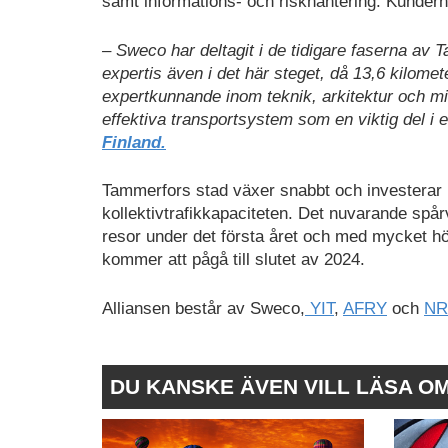
samt informations- och riskhantering. Kunde
– Sweco har deltagit i de tidigare faserna av 
expertis även i det här steget, då 13,6 kilome
expertkunnande inom teknik, arkitektur och milj
effektiva transportsystem som en viktig del i 
Finland.
Tammerfors stad växer snabbt och investerar i
kollektivtrafikkapaciteten. Det nuvarande spå
resor under det första året och med mycket hög
kommer att pågå till slutet av 2024.
Alliansen består av Sweco,
YIT
,
AFRY
och
NR
DU KANSKE ÄVEN VILL LÄSA O