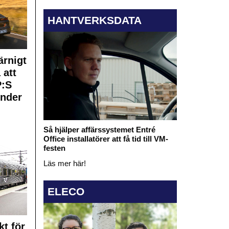
HANTVERKSDATA
rnigt
 att
:S
under
Så hjälper affärssystemet Entré
Office installatörer att få tid till VM-
festen
Läs mer här!
ELECO
kt för