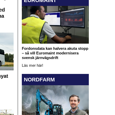
EUROMAINT
ed
na
Fordonsdata kan halvera akuta stopp
– så vill Euromaint modernisera
svensk järnvägsdrift
Läs mer här!
nyat
NORDFARM