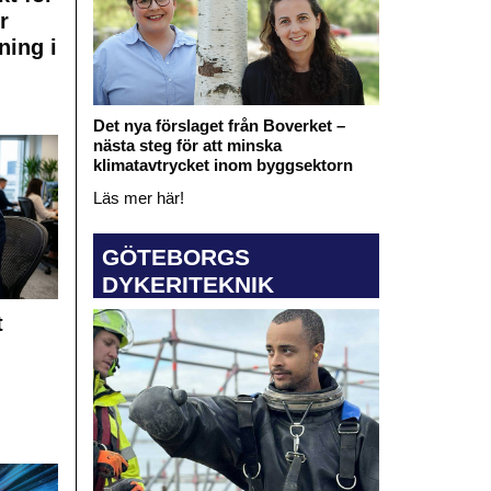
r
ning i
Det nya förslaget från Boverket –
nästa steg för att minska
klimatavtrycket inom byggsektorn
Läs mer här!
GÖTEBORGS
DYKERITEKNIK
t