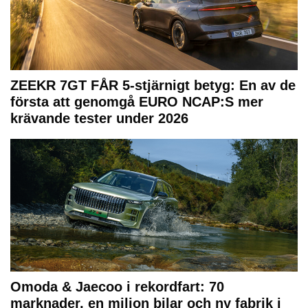
ZEEKR 7GT FÅR 5-stjärnigt betyg: En av de
första att genomgå EURO NCAP:S mer
krävande tester under 2026
Omoda & Jaecoo i rekordfart: 70
marknader, en miljon bilar och ny fabrik i