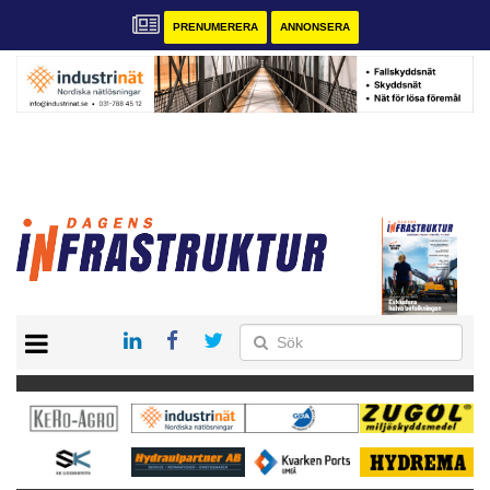
PRENUMERERA
ANNONSERA
START
KONTAKT
VÅRA ANDRA MAGASIN
PRENUMERERA
ANNONSERA