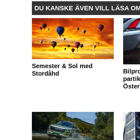
DU KANSKE ÄVEN VILL LÄSA O
Semester & Sol med
Bilpr
Stordåhd
partik
Öste