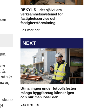
REKYL 5 – det självklara
verksamhetssystemet för
fastighetsservice och
 som
fastighetsförvaltning
Läs mer här!
NEXT
gen.
tta
från
 på sig
ctor,
Utmaningen under fotbollsfesten
många byggföretag känner igen –
och hur man löser den
 skulle
Läs mer här!
ge.