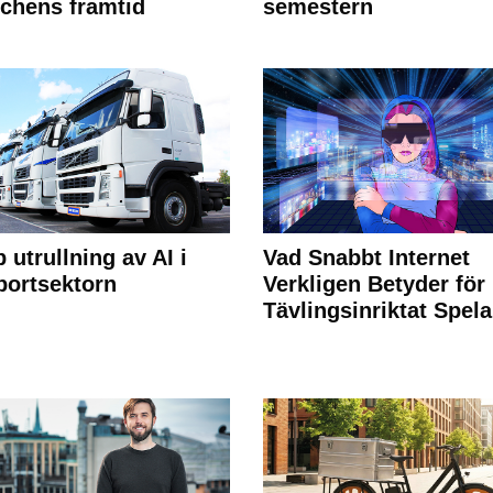
chens framtid
semestern
 utrullning av AI i
Vad Snabbt Internet
portsektorn
Verkligen Betyder för
Tävlingsinriktat Spel