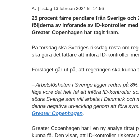
Av |
tisdag 13 februari 2024 kl. 14:56
Ladda
25 procent färre pendlare från Sverige och 
ned
följderna av införande av ID-kontroller med
som
Greater Copenhagen har tagit fram.
PDF
På torsdag ska Sveriges riksdag rösta om reg
ska göra det lättare att införa ID-kontroller m
Förslaget går ut på, att regeringen ska kunna t
– Arbetslösheten i Sverige ligger redan på 8%
läge vore det helt fel att införa ID-kontroller 
södra Sverige som vill arbeta i Danmark och mi
denna negativa utveckling genom att föra symb
Greater Copenhagen
.
Greater Copenhagen har i en ny analys tittat
kunna få. Den visar, att ID-kontroller riskera