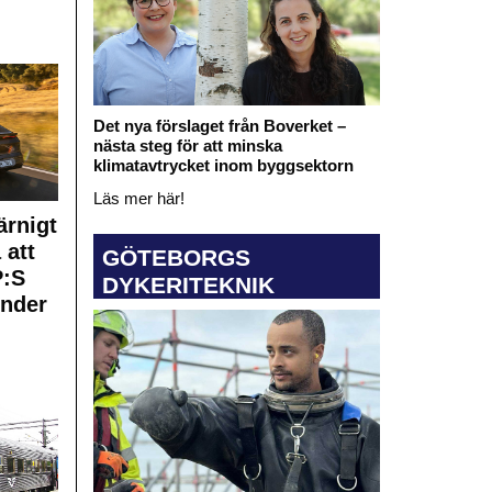
Det nya förslaget från Boverket –
nästa steg för att minska
klimatavtrycket inom byggsektorn
Läs mer här!
rnigt
 att
GÖTEBORGS
:S
DYKERITEKNIK
under