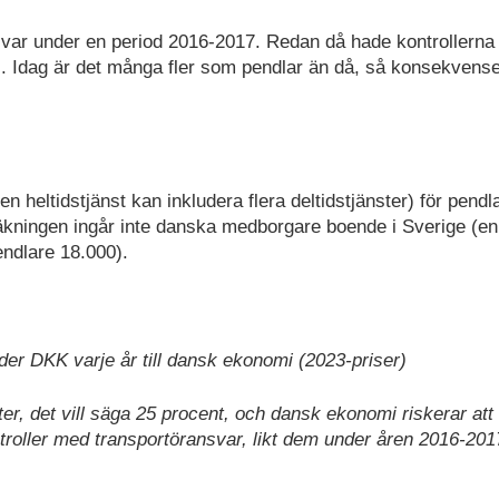
svar under en period 2016-2017. Redan då hade kontrollerna
 Idag är det många fler som pendlar än då, så konsekvens
n heltidstjänst kan inkludera flera deltidstjänster) för pendl
räkningen ingår inte danska medborgare boende i Sverige (enl
ndlare 18.000).
der DKK varje år till dansk ekonomi (2023-priser)
ter, det vill säga 25 procent, och dansk ekonomi riskerar att
ontroller med transportöransvar, likt dem under åren 2016-201