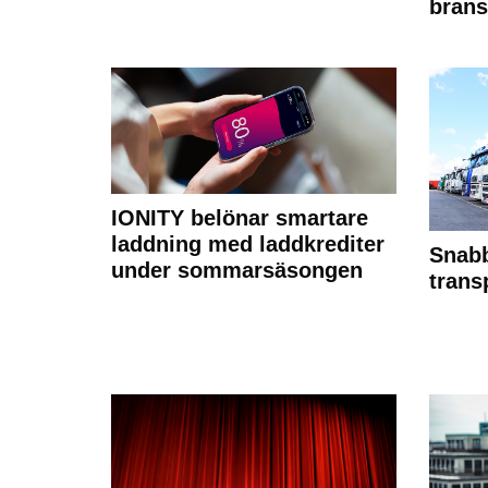
brans
IONITY belönar smartare
laddning med laddkrediter
Snabb
under sommarsäsongen
trans