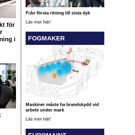
Från första ritning till sista dyk
Läs mer här!
kt för
r
FOGMAKER
ning i
Maskiner måste ha brandskydd vid
arbete under mark
t
Läs mer här!