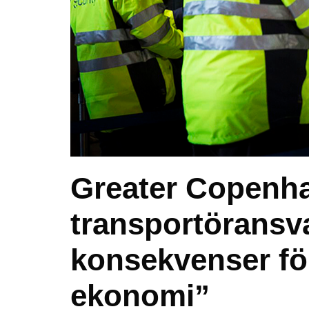
Greater Copenha
transportöransva
konsekvenser fö
ekonomi”