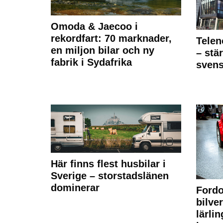
Omoda & Jaecoo i
rekordfart: 70 marknader,
Telen
en miljon bilar och ny
– stä
fabrik i Sydafrika
sven
Här finns flest husbilar i
Sverige – storstadslänen
dominerar
Fordo
bilve
lärli