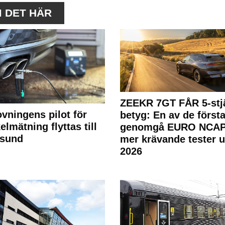
M DET HÄR
ZEEKR 7GT FÅR 5-stjä
ovningens pilot för
betyg: En av de första
elmätning flyttas till
genomgå EURO NCAP
rsund
mer krävande tester 
2026