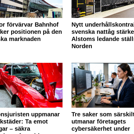
or förvärvar Bahnhof
Nytt underhållskontra
rker positionen på den
svenska nattåg stärke
ska marknaden
Alstoms ledande ställ
Norden
nsjuristen uppmanar
Tre saker som särskil
rkstäder: Ta emot
utmanar företagets
ngar – säkra
cybersäkerhet under