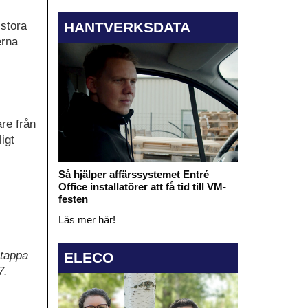
HANTVERKSDATA
 stora
erna
are från
igt
Så hjälper affärssystemet Entré
Office installatörer att få tid till VM-
festen
Läs mer här!
 tappa
ELECO
7.