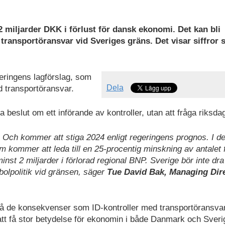
2 miljarder DKK i förlust för dansk ekonomi. Det kan bli
 transportöransvar vid Sveriges gräns. Det visar siffror
eringens lagförslag, som
Dela
ed transportöransvar.
a beslut om ett införande av kontroller, utan att fråga riksda
. Och kommer att stiga 2024 enligt regeringens prognos. I de
som kommer att leda till en 25-procentig minskning av antalet 
nst 2 miljarder i förlorad regional BNP. Sverige bör inte dra
olpolitik vid gränsen, säger
Tue David Bak, Managing Dire
 på de konsekvenser som ID-kontroller med transportöransvar
r att få stor betydelse för ekonomin i både Danmark och Sveri