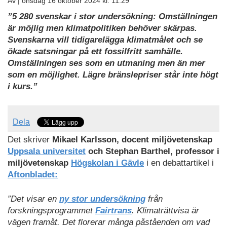
Av |
onsdag 16 oktober 2024 kl. 11:29
”5 280 svenskar i stor undersökning: Omställningen
är möjlig men klimatpolitiken behöver skärpas.
Svenskarna vill tidigarelägga klimatmålet och se
ökade satsningar på ett fossilfritt samhälle.
Omställningen ses som en utmaning men än mer
som en möjlighet. Lägre bränslepriser står inte högt
i kurs.”
Dela
Det skriver
Mikael Karlsson, docent miljövetenskap
Uppsala universitet
och Stephan Barthel, professor i
miljövetenskap
Högskolan i Gävle
i en debattartikel i
Aftonbladet:
”Det visar en
ny stor undersökning
från
forskningsprogrammet
Fairtrans
. Klimaträttvisa är
vägen framåt. Det florerar många påståenden om vad