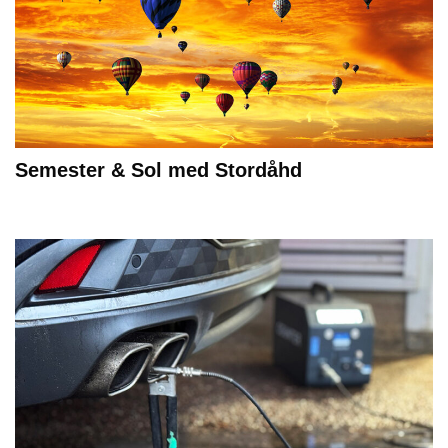
Semester & Sol med Stordåhd