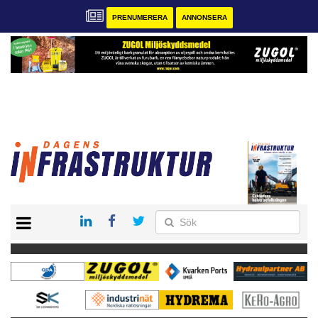
PRENUMERERA
ANNONSERA
START
KONTAKT
VÅRA ANDRA MAGASIN
PRENUMERERA
ANNONSERA