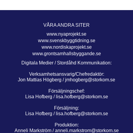
VÅRA ANDRA SITER
www.nyaprojekt.se
www.svenskbyggtidning.se
www.nordiskaprojekt.se
www.grontsamhallsbyggande.se
Digitala Medier / Stordåhd Kommunikation:
Verksamhetsansvarig/Chefredaktör:
Jon Mattias Högberg /
jmhogberg@storkom.se
Försäljningschef:
Lisa Hofberg /
lisa.hofberg@storkom.se
Försäljning:
Lisa Hofberg /
lisa.hofberg@storkom.se
Produktion:
Anneli Markström /
anneli.markstrom@storkom.se