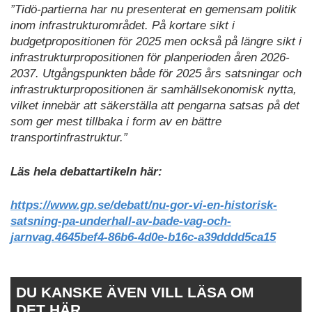
”Tidö-partierna har nu presenterat en gemensam politik
inom infrastrukturområdet. På kortare sikt i
budgetpropositionen för 2025 men också på längre sikt i
infrastrukturpropositionen för planperioden åren 2026-
2037. Utgångspunkten både för 2025 års satsningar och
infrastrukturpropositionen är samhällsekonomisk nytta,
vilket innebär att säkerställa att pengarna satsas på det
som ger mest tillbaka i form av en bättre
transportinfrastruktur.”
Läs hela debattartikeln här:
https://www.gp.se/debatt/nu-gor-vi-en-historisk-
satsning-pa-underhall-av-bade-vag-och-
jarnvag.4645bef4-86b6-4d0e-b16c-a39dddd5ca15
DU KANSKE ÄVEN VILL LÄSA OM
DET HÄR