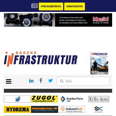
PRENUMERERA
ANNONSERA
START
KONTAKT
VÅRA ANDRA MAGASIN
PRENUMERERA
ANNONSERA