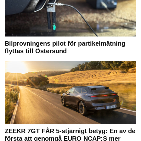
Bilprovningens pilot för partikelmätning
flyttas till Östersund
ZEEKR 7GT FÅR 5-stjärnigt betyg: En av de
första att genomgå EURO NCAP:S mer