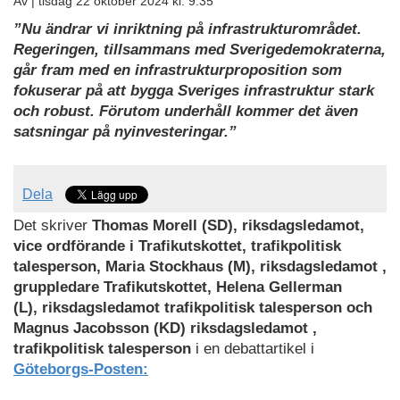
Av |
tisdag 22 oktober 2024 kl. 9:35
”Nu ändrar vi inriktning på infrastrukturområdet.
Regeringen, tillsammans med Sverigedemokraterna,
går fram med en infrastrukturproposition som
fokuserar på att bygga Sveriges infrastruktur stark
och robust. Förutom underhåll kommer det även
satsningar på nyinvesteringar.”
Dela
Det skriver
Thomas Morell (SD), riksdagsledamot,
vice ordförande i Trafikutskottet, trafikpolitisk
talesperson, Maria Stockhaus (M), riksdagsledamot ,
gruppledare Trafikutskottet, Helena Gellerman
(L), riksdagsledamot trafikpolitisk talesperson och
Magnus Jacobsson (KD) riksdagsledamot ,
trafikpolitisk talesperson
i en debattartikel i
Göteborgs-Posten: