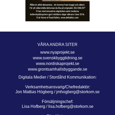
VÅRA ANDRA SITER
www.nyaprojekt.se
www.svenskbyggtidning.se
www.nordiskaprojekt.se
www.grontsamhallsbyggande.se
Digitala Medier / Stordåhd Kommunikation:
Verksamhetsansvarig/Chefredaktör:
Jon Mattias Högberg /
jmhogberg@storkom.se
Försäljningschef:
Lisa Hofberg /
lisa.hofberg@storkom.se