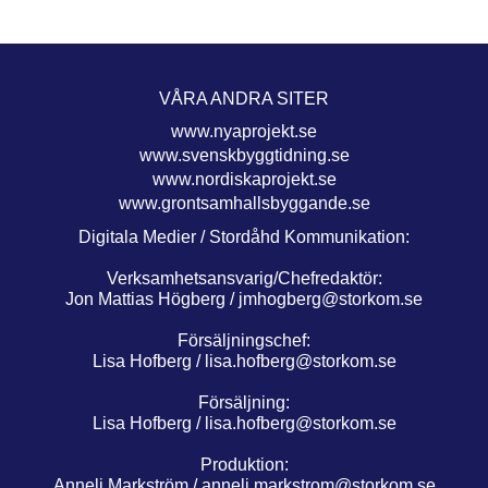
VÅRA ANDRA SITER
www.nyaprojekt.se
www.svenskbyggtidning.se
www.nordiskaprojekt.se
www.grontsamhallsbyggande.se
Digitala Medier / Stordåhd Kommunikation:
Verksamhetsansvarig/Chefredaktör:
Jon Mattias Högberg /
jmhogberg@storkom.se
Försäljningschef:
Lisa Hofberg /
lisa.hofberg@storkom.se
Försäljning:
Lisa Hofberg /
lisa.hofberg@storkom.se
Produktion:
Anneli Markström /
anneli.markstrom@storkom.se