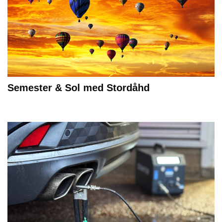
Semester & Sol med Stordåhd