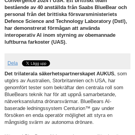
Convergence 2024 i USA. Ett brittiskt team
bestående av 40 anställda från Saabs BlueBear och
personal från det brittiska försvarsministeriets
Defence Science and Technology Laboratory (Dstl),
har demonstrerat förmågan att använda
interoperativ AI inom styrning av obemannade
luftburna farkoster (UAS).
Dela
Det trilaterala säkerhetspartnerskapet AUKUS
, som
utgörs av Australien, Storbritannien och USA, har
genomfört tester som bekräftar den centrala roll som
BlueBears teknik har för att uppnå samarbetande,
nätverksanslutna drönarsvärmar. BlueBears AI-
baserade ledningssystem Centurion™ gav under
försöken en enda operatör möjlighet att styra en
mångsidig svärm av autonoma drönare.