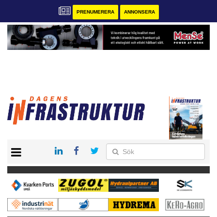
PRENUMERERA
ANNONSERA
START
KONTAKT
VÅRA ANDRA MAGASIN
PRENUMERERA
ANNONSERA