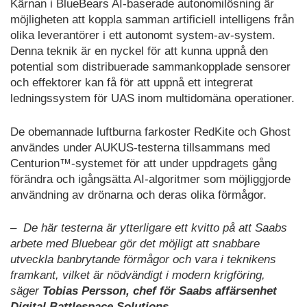
Kärnan i BlueBears AI-baserade autonomilösning är
möjligheten att koppla samman artificiell intelligens från
olika leverantörer i ett autonomt system-av-system.
Denna teknik är en nyckel för att kunna uppnå den
potential som distribuerade sammankopplade sensorer
och effektorer kan få för att uppnå ett integrerat
ledningssystem för UAS inom multidomäna operationer.
De obemannade luftburna farkoster RedKite och Ghost
användes under AUKUS-testerna tillsammans med
Centurion™-systemet för att under uppdragets gång
förändra och igångsätta AI-algoritmer som möjliggjorde
användning av drönarna och deras olika förmågor.
– De här testerna är ytterligare ett kvitto på att Saabs
arbete med Bluebear gör det möjligt att snabbare
utveckla banbrytande förmågor och vara i teknikens
framkant, vilket är nödvändigt i modern krigföring,
säger
Tobias Persson, chef för Saabs affärsenhet
Digital Battlespace Solutions.