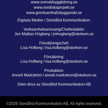
www.svenskbyggtidning.se
www.nordiskaprojekt.se
www.grontsamhallsbyggande.se
Digitala Medier / Stordåhd Kommunikation:
Verksamhetsansvarig/Chefredaktör:
Jon Mattias Högberg /
jmhogberg@storkom.se
Försäljningschef:
Lisa Hofberg /
lisa.hofberg@storkom.se
Försäljning:
Lisa Hofberg /
lisa.hofberg@storkom.se
Produktion:
Anneli Markström /
anneli.markstrom@storkom.se
Siten drivs av Stordåhd Kommunikation AB
©
2026 Stordåhd Kommunikation AB, All rights reserved.