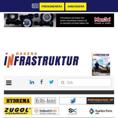
PRENUMERERA
ANNONSERA
START
KONTAKT
VÅRA ANDRA MAGASIN
PRENUMERERA
ANNONSERA