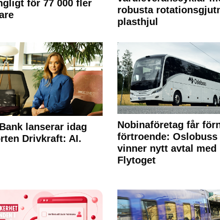
ngligt för 77 000 fler
robusta rotationsgjut
are
plasthjul
Nobinaföretag får för
Bank lanserar idag
förtroende: Oslobuss
rten Drivkraft: AI.
vinner nytt avtal med
Flytoget