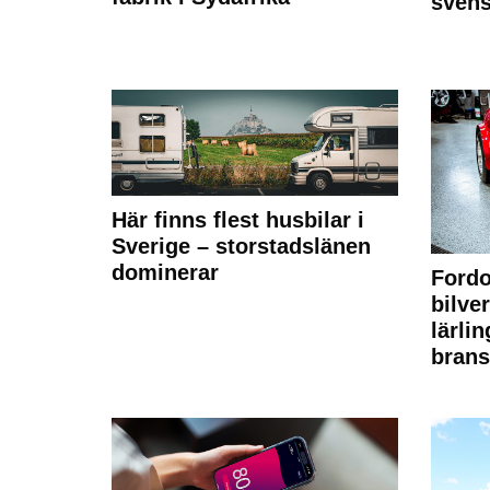
sven
Här finns flest husbilar i
Sverige – storstadslänen
dominerar
Fordo
bilve
lärli
brans