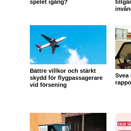
spelet igång?
tillgä
invån
Bättre villkor och stärkt
Svea 
skydd för flygpassagerare
rappo
vid försening