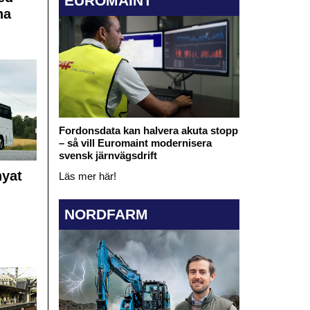
EUROMAINT
na
Fordonsdata kan halvera akuta stopp
– så vill Euromaint modernisera
svensk järnvägsdrift
nyat
Läs mer här!
NORDFARM