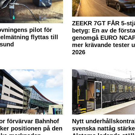
ZEEKR 7GT FÅR 5-stjä
ovningens pilot för
betyg: En av de första
elmätning flyttas till
genomgå EURO NCAP
rsund
mer krävande tester 
2026
or förvärvar Bahnhof
Nytt underhållskontra
rker positionen på den
svenska nattåg stärke