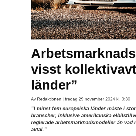
Arbetsmarknadsfo
visst kollektivav
länder”
Av Redaktionen |
fredag 29 november 2024 kl. 9:30
”I minst fem europeiska länder måste i stort 
branscher, inklusive amerikanska elbilstill
reglerade arbetsmarknads­modeller än vad m
avtal.”