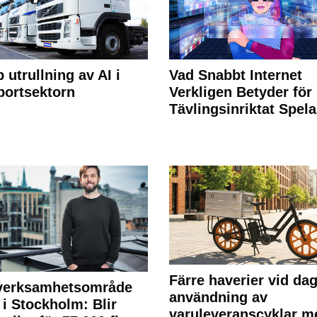
 utrullning av AI i
Vad Snabbt Internet
portsektorn
Verkligen Betyder för
Tävlingsinriktat Spel
Färre haverier vid dag
 verksamhetsområde
användning av
 i Stockholm: Blir
varuleveranscyklar m