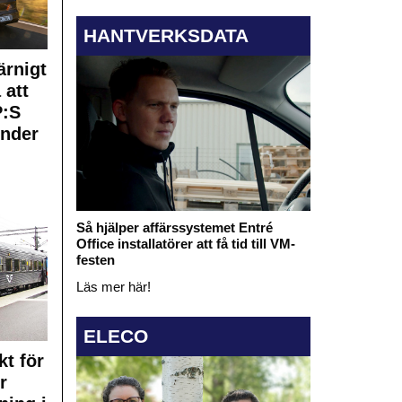
HANTVERKSDATA
rnigt
 att
:S
under
Så hjälper affärssystemet Entré
Office installatörer att få tid till VM-
festen
Läs mer här!
ELECO
kt för
r