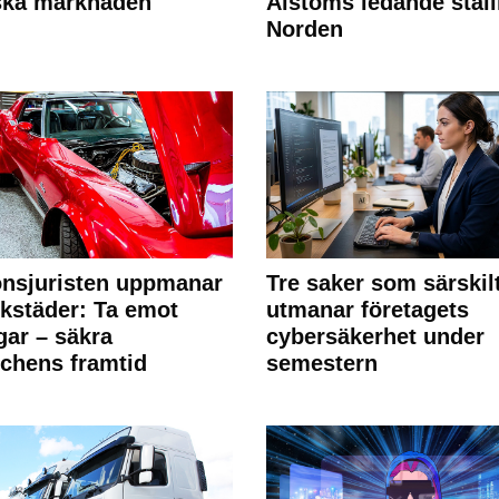
ska marknaden
Alstoms ledande ställ
Norden
nsjuristen uppmanar
Tre saker som särskil
rkstäder: Ta emot
utmanar företagets
ngar – säkra
cybersäkerhet under
chens framtid
semestern