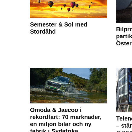
Semester & Sol med
Bilpr
Stordåhd
partik
Öste
Omoda & Jaecoo i
rekordfart: 70 marknader,
Telen
en miljon bilar och ny
– stä
fabrik i Sydafrika