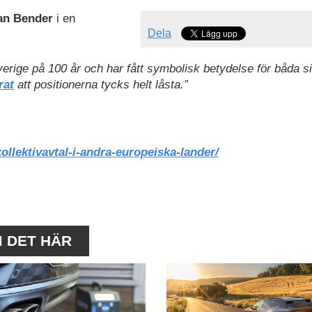
an Bender
i en
Dela
Sverige på 100 år och har fått symbolisk betydelse för båda s
rat
att positionerna tycks helt låsta.”
kollektivavtal-i-andra-europeiska-lander/
M DET HÄR