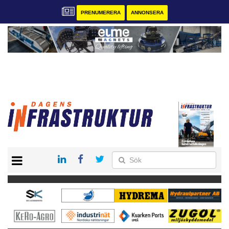
PRENUMERERA
ANNONSERA
START
KONTAKT
VÅRA ANDRA MAGASIN
PRENUMERERA
ANNONSERA