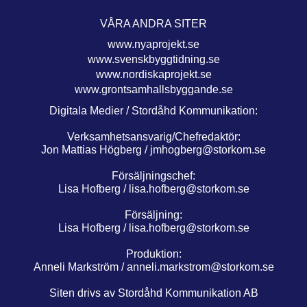
VÅRA ANDRA SITER
www.nyaprojekt.se
www.svenskbyggtidning.se
www.nordiskaprojekt.se
www.grontsamhallsbyggande.se
Digitala Medier / Stordåhd Kommunikation:
Verksamhetsansvarig/Chefredaktör:
Jon Mattias Högberg /
jmhogberg@storkom.se
Försäljningschef:
Lisa Hofberg /
lisa.hofberg@storkom.se
Försäljning:
Lisa Hofberg /
lisa.hofberg@storkom.se
Produktion:
Anneli Markström /
anneli.markstrom@storkom.se
Siten drivs av Stordåhd Kommunikation AB