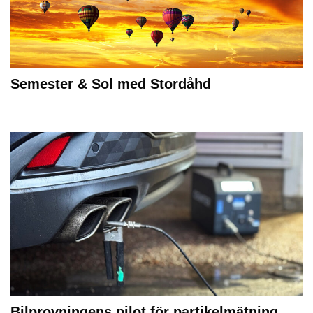
Semester & Sol med Stordåhd
Bilprovningens pilot för partikelmätning