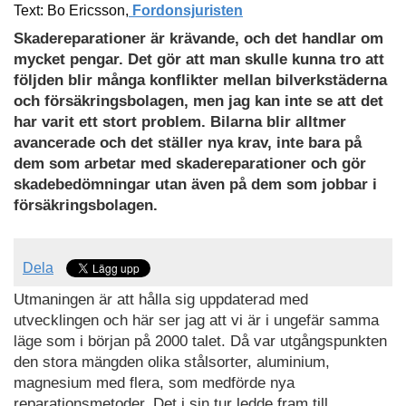
Ladda
Text: Bo Ericsson,
Fordonsjuristen
ned
Skadereparationer är krävande, och det handlar om
som
mycket pengar. Det gör att man skulle kunna tro att
PDF
följden blir många konflikter mellan bilverkstäderna
och försäkringsbolagen, men jag kan inte se att det
har varit ett stort problem.
Bilarna blir alltmer
avancerade och det ställer nya krav, inte bara på
dem som arbetar med skadereparationer och gör
skadebedömningar utan även på dem som jobbar i
försäkringsbolagen.
Dela
Utmaningen är att hålla sig uppdaterad med
utvecklingen och här ser jag att vi är i ungefär samma
läge som i början på 2000 talet. Då var utgångspunkten
den stora mängden olika stålsorter, aluminium,
magnesium med flera, som medförde nya
reparationsmetoder. Det i sin tur ledde fram till